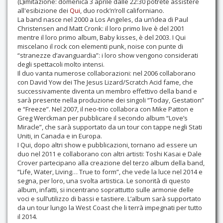
(L)imitazione: domenica 3 aprile dalle 22:30 potrete assistere
all'esibizione dei
Qui
, duo rock’n’roll californiano.
La band nasce nel 2000 a Los Angeles, da un’idea di Paul
Christensen and Matt Cronk: il loro primo live è del 2001
mentre il loro primo album, Baby kisses, è del 2003. I Qui
miscelano il rock con elementi punk, noise con punte di
“stranezze d’avanguardia”: i loro show vengono considerati
degli spettacoli molto intensi.
Il duo vanta numerose collaborazioni: nel 2006 collaborano
con David Yow dei The Jesus Lizard/Scratch Acid fame, che
successivamente diventa un membro effettivo della band e
sarà presente nella produzione dei singoli “Today, Gestation”
e “Freeze”. Nel 2007, il neo-trio collabora con Mike Patton e
Greg Werckman per pubblicare il secondo album “Love’s
Miracle”, che sarà supportato da un tour con tappe negli Stati
Uniti, in Canada e in Europa.
I Qui, dopo altri show e pubblicazioni, tornano ad essere un
duo nel 2011 e collaborano con altri artisti: Toshi Kasai e Dale
Crover partecipano alla creazione del terzo album della band,
“Life, Water, Living… True to form”, che vede la luce nel 2014 e
segna, per loro, una svolta artistica. Le sonorità di questo
album, infatti, si incentrano soprattutto sulle armonie delle
voci e sull’utilizzo di bassi e tastiere. L’album sarà supportato
da un tour lungo la West Coast che li terrà impegnati per tutto
il 2014.