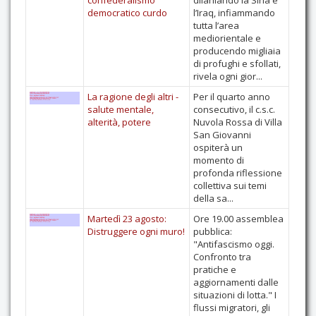
confederalismo
dilaniando la Siria e
democratico curdo
l’Iraq, infiammando
tutta l’area
mediorientale e
producendo migliaia
di profughi e sfollati,
rivela ogni gior...
La ragione degli altri -
Per il quarto anno
salute mentale,
consecutivo, il c.s.c.
alterità, potere
Nuvola Rossa di Villa
San Giovanni
ospiterà un
momento di
profonda riflessione
collettiva sui temi
della sa...
Martedì 23 agosto:
Ore 19.00 assemblea
Distruggere ogni muro!
pubblica:
"Antifascismo oggi.
Confronto tra
pratiche e
aggiornamenti dalle
situazioni di lotta." I
flussi migratori, gli