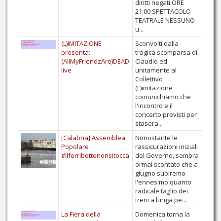
diritti negati ORE
21:00 SPETTACOLO
TEATRALE NESSUNO -
u...
(L)IMITAZIONE
Sconvolti dalla
presenta:
tragica scomparsa di
(AllMyFriendzAre)DEAD
Claudio ed
live
unitamente al
Collettivo
(L)imitazione
comunichiamo che
l'incontro e il
concerto previsti per
stasera...
[Calabria] Assemblea
Nonostante le
Popolare
rassicurazioni iniziali
#ilferribottenonsitocca
del Governo, sembra
ormai scontato che a
giugno subiremo
l'ennesimo quanto
radicale taglio dei
treni a lunga pe...
La Fiera della
Domenica torna la