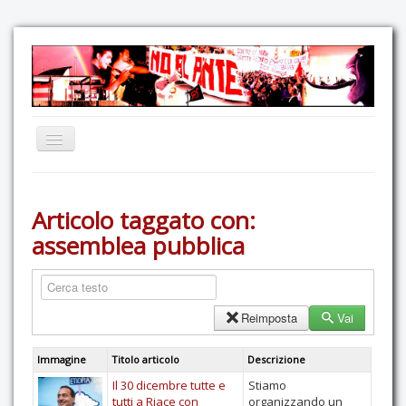
Home
Articolo taggato con:
Comunicazione
assemblea pubblica
Eventi
GAS Felce & Mirtillo
No Ponte!
Reimposta
Vai
Ricostruiamo il Cartella!
Immagine
Titolo articolo
Descrizione
Mediateca
Il 30 dicembre tutte e
Stiamo
Autoproduzioni
tutti a Riace con
organizzando un