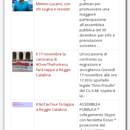
Mimmo Lucano, con
pullman per
Contatti
chi sogna e resiste!
promuovere una
maggiore
partecipazione
all'assemblea
pubblica del 30
dicembre: per info e
prenotazioni
scriveteci ...
Il 17 novembre la
Un’occasione di
carovana di
confronto su
#OverTheFortress
migrazioni e
farà tappa a Reggio
accoglienza Giovedì
Calabria
17 novembre alle ore
17.30 lo sportello
legale “Dino Frisullo”
del Co.S.Mi. ospiterà
la...
Il NoTavTour fa tappa
ASSEMBLEA
a Reggio Calabria
PUBBLICA *
collegamento Skype
con Nicoletta Dosio *
proiezione del