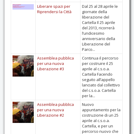
Liberare spazi per
Dal 25 al 28 aprile le
Riprendersi la Città
giornate della
liberazione del
Cartella Il 25 aprile
del 2013, ricorrerà
l’undicesimo
anniversario della
Liberazione del
Parco...
Assemblea pubblica
Continua il percorso
per una nuova
per costruire il 25
Liberazione #3
aprile al c.s.o.a.
Cartella Facendo
seguito all’appello
lanciato dal collettivo
del c.s.o.a. Cartella
per la...
Assemblea pubblica
Nuovo
per una nuova
appuntamento per la
Liberazione #2
costruzione di un 25
aprile al c.s.o.a.
Cartella, e per un
percorso nuovo che