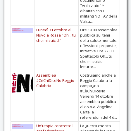
documentario
"Archiviato" *
dibattito con i
militanti NO TAV della
Valsu...
Lunedì 31 ottobre al
Ore 19.00 Assemblea
Nuvola Rossa "Oh... tu
pubblica sui temi
che mi suicidi"
della salute mentale:
riflessioni, proposte,
iniziative Ore 22.00
Spettacolo Oh... tu
che mi suicidi -
lettura/...
Assemblea
Costruiamo anche a
#CèChiDiceNo Reggio
Reggio Calabria la
Calabria
campagna
#CèChiDiceNo
Venerdì 14 ottobre
assemblea pubblica
al c.s.o.a. Angelina
Cartella Il
referendum del 4 d...
Un'utopia concreta: il
La guerra che sta