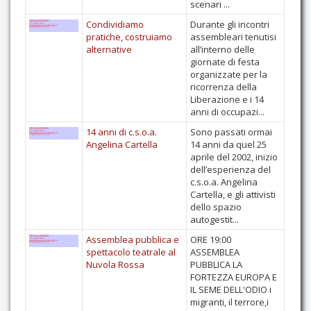
scenari ...
Condividiamo
Durante gli incontri
pratiche, costruiamo
assembleari tenutisi
alternative
all’interno delle
giornate di festa
organizzate per la
ricorrenza della
Liberazione e i 14
anni di occupazi...
14 anni di c.s.o.a.
Sono passati ormai
Angelina Cartella
14 anni da quel 25
aprile del 2002, inizio
dell’esperienza del
c.s.o.a. Angelina
Cartella, e gli attivisti
dello spazio
autogestit...
Assemblea pubblica e
ORE 19:00
spettacolo teatrale al
ASSEMBLEA
Nuvola Rossa
PUBBLICA LA
FORTEZZA EUROPA E
IL SEME DELL'ODIO i
migranti, il terrore,i