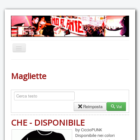
Home
Magliette
Comunicazione
Eventi
GAS Felce & Mirtillo
No Ponte!
Reimposta
Vai
Ricostruiamo il Cartella!
CHE - DISPONIBILE
Mediateca
by CiccioPUNK
Disponibile nei colori
Autoproduzioni