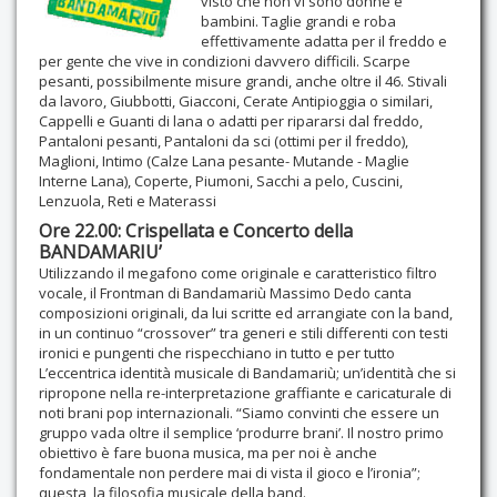
visto che non vi sono donne e
bambini. Taglie grandi e roba
Contatti
effettivamente adatta per il freddo e
per gente che vive in condizioni davvero difficili. Scarpe
pesanti, possibilmente misure grandi, anche oltre il 46. Stivali
da lavoro, Giubbotti, Giacconi, Cerate Antipioggia o similari,
Cappelli e Guanti di lana o adatti per ripararsi dal freddo,
Pantaloni pesanti, Pantaloni da sci (ottimi per il freddo),
Maglioni, Intimo (Calze Lana pesante- Mutande - Maglie
Interne Lana), Coperte, Piumoni, Sacchi a pelo, Cuscini,
Lenzuola, Reti e Materassi
Ore 22.00: Crispellata e Concerto della
BANDAMARIU’
Utilizzando il megafono come originale e caratteristico filtro
vocale, il Frontman di Bandamariù Massimo Dedo canta
composizioni originali, da lui scritte ed arrangiate con la band,
in un continuo “crossover” tra generi e stili differenti con testi
ironici e pungenti che rispecchiano in tutto e per tutto
L’eccentrica identità musicale di Bandamariù; un’identità che si
ripropone nella re-interpretazione graffiante e caricaturale di
noti brani pop internazionali. “Siamo convinti che essere un
gruppo vada oltre il semplice ‘produrre brani’. Il nostro primo
obiettivo è fare buona musica, ma per noi è anche
fondamentale non perdere mai di vista il gioco e l’ironia”;
questa, la filosofia musicale della band.