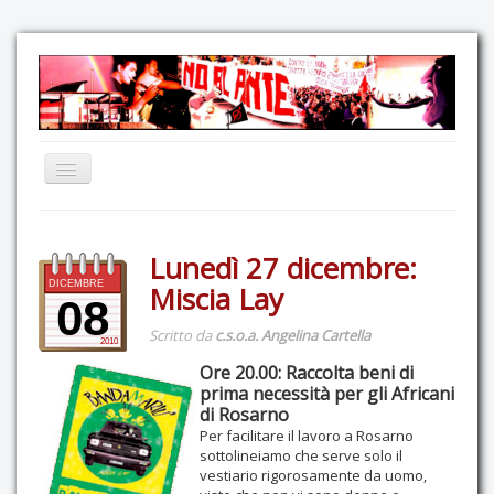
Home
Lunedì 27 dicembre:
Comunicazione
DICEMBRE
Miscia Lay
Eventi
08
Scritto da
c.s.o.a. Angelina Cartella
GAS Felce & Mirtillo
2010
Ore 20.00: Raccolta beni di
No Ponte!
prima necessità per gli Africani
Ricostruiamo il Cartella!
di Rosarno
Per facilitare il lavoro a Rosarno
Mediateca
sottolineiamo che serve solo il
vestiario rigorosamente da uomo,
Autoproduzioni