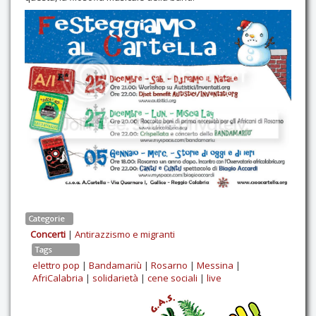
Categorie
Concerti
|
Antirazzismo e migranti
Tags
elettro pop
|
Bandamariù
|
Rosarno
|
Messina
|
AfriCalabria
|
solidarietà
|
cene sociali
|
live