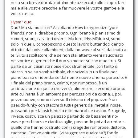
nella sua breve durata) totalmente azzeccato allo scopo: fare
male alle vostre orecchie e far muovere le vostre gambe e la
vostra testa.
Hysm? duo
Duo? Ma siamo sicuri? Ascoltando How to hypnotize (your
friends) non si direbbe proprio. Ogni brano è pienissimo di
rumori, suoni, caratteri diversi. Ma loro, lHysM?duo si, sono
solo in due. E concepiscono questo lavoro buttandoci dentro
di tutto: dal noise allambient, dalla no-wave al surf, dal math a
te. Si, tu ascoltatore, che se non stai attento vieni risucchiato
nel vortice di generi che il duo sa metter su con maestria. Si
parte da un casinista noise-rock strumentale, con tanto di
stacco in salsa samba-tribale, che scivola in un finale per
piano basso e ridondante dal nome nuovo cinema paraculo. E
il finale del primo brano, calmo, non rumoroso, è un
anticipazione di quello che verrà, almeno nel secondo brano:
arte culinaria è un ambient per percussioni da cucina. E poi,
pezzo nuovo, suono diverso. Il cinismo del pupazzo è un
pseudo-funky con stacchi di tutti i generi: dal metal al noise,
passando per la psichedelia e limmancabile casino. Stragedy,
invece, costruisce un palazzo partendo da basamenti no-
wave per chitarra e cianfrusaglie; passando poi ad arredare
quello che hanno costruito con (s)tragedie rumorose, distorte,
caotiche. Cattive abitudini (vi suggerisce qualcosa?) fonde