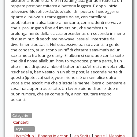
disturbi random e parole in reading, adagiando il tutto su un
tappeto post per chitarra e batteria leggera. E dopo linizio
televisivo-filosofico/da/due/soldi di il posto di heidegger si
riparte di nuove su carreggiate noise, con cartelloni
pubblicitari in salsa latino-americana, con incidenti no-wave
che si prolungano fino ad inversioni, che sembra un
prolungamento della traccia precedente: un secondo in meno
di due minuti di secchiate no-wave, casuali, interrotte da
divertimenti buttati lì. Nel successivo passo avanti, la gente
che conosco, si uniscono un riff di chitarra semi-math ad un
sax a metà tra lounge e arty. E lalbum si conclude con la suite
che dà il nome allalbum: how to hypnotize, prima parte, è un
otto-minuti di quasi ambient batteria/sax/effetti che vola nella
psichedelia, ben vestito in un abito post; la seconda parte di
questa (ipotetica) suite, your friends, è un semplice outro
vocale che ascolti ma che ti lascia la mente libera di pensare a
cosa hai appena ascoltato. Un lavoro pieno di belle idee e
buon rumore, che sa come si fa, a non risultare troppo
pesanti.
Categorie
Concerti
Tags
Hysm?duo
|
Bogong in action
|
Les Spritz
|
noise
|
Messina