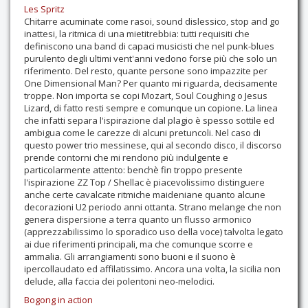
Les Spritz
Chitarre acuminate come rasoi, sound dislessico, stop and go
inattesi, la ritmica di una mietitrebbia: tutti requisiti che
definiscono una band di capaci musicisti che nel punk-blues
purulento degli ultimi vent'anni vedono forse più che solo un
riferimento. Del resto, quante persone sono impazzite per
One Dimensional Man? Per quanto mi riguarda, decisamente
troppe. Non importa se copi Mozart, Soul Coughing o Jesus
Lizard, di fatto resti sempre e comunque un copione. La linea
che infatti separa l'ispirazione dal plagio è spesso sottile ed
ambigua come le carezze di alcuni pretuncoli. Nel caso di
questo power trio messinese, qui al secondo disco, il discorso
prende contorni che mi rendono più indulgente e
particolarmente attento: benchè fin troppo presente
l'ispirazione ZZ Top / Shellac è piacevolissimo distinguere
anche certe cavalcate ritmiche maideniane quanto alcune
decorazioni U2 periodo anni ottanta. Strano melange che non
genera dispersione a terra quanto un flusso armonico
(apprezzabilissimo lo sporadico uso della voce) talvolta legato
ai due riferimenti principali, ma che comunque scorre e
ammalia. Gli arrangiamenti sono buoni e il suono è
ipercollaudato ed affilatissimo. Ancora una volta, la sicilia non
delude, alla faccia dei polentoni neo-melodici.
Bogong in action