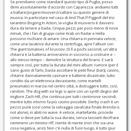
Se prendiamo come standard questo tipo di Puglia, posso
dirmi assolutamente d'accordo con Caparezza: andiamo tutti
a ballare/pogare/muoverci/saltare su questo genere di
musica. In particolare nel caso di And That If Piggod! del trio
tarantino Bogong In Action, la voglia di muoversi è davvero
dura da tenere a bada. Cinque pezzi, per poco meno di nove
minuti, che i fan di gruppi come Arab on Radar e Hella
possono rischiare di amare. Una chitarra in pennata veloce,
come una lavatrice durante la centrifuga, apre l'album con
The giant tomatoes of krusciov. Di lì a pochi secondi, un'altra
chitarra e la batteria arriveranno in soccorso a costruire e –
allo stesso tempo – demolire la struttura del brano. E sarà
sempre così, per tutta la durata del mini album: rumore (per il
sano gusto di farlo, basta ascoltare le petit fleur (bar)), casino,
chitarre dannatamente casinare e batterie disastrate, tutto
condito da un'elettronica devastante, come martelli
pneumatici in marcia nel centro città, a distruggere tutto, così,
random. The dog with six legs si apre con un synth degno del
migliore Zach Hill, che continua per tutti i centonove secondi,
mentre tutto intorno fa più casino possibile. Derby crash è un
pezzo punk (così come la selvaggia cavalcata finale Brenda is
not alone), in abiti no wave: è veloce, martellante, procede
come si deve per tutta la sua durata, senza lasciarti decifrare
nemmeno un minimo riff, niente di niente (non che sia una
cosa negativa, anzi). Non c'è nulla di fuori luogo, è tutto (pur