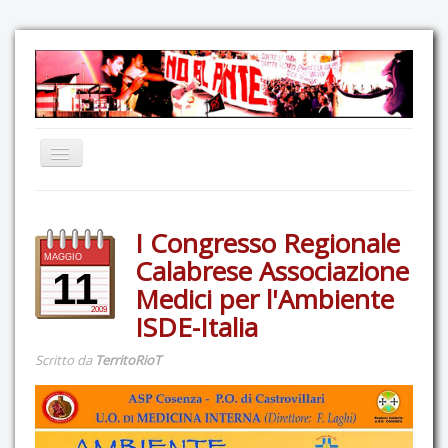
Home
I Congresso Regionale
Comunicazione
MAGGIO
Calabrese Associazione
Eventi
11
Medici per l'Ambiente
GAS Felce & Mirtillo
2009
ISDE-Italia
No Ponte!
Scritto da
TerritoRioT
Ricostruiamo il Cartella!
Mediateca
Autoproduzioni