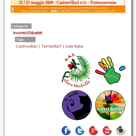
Categorie
Incontri/Dibattiti
Tags
Castrovillari
|
TerritoRioT
|
Isde Italia