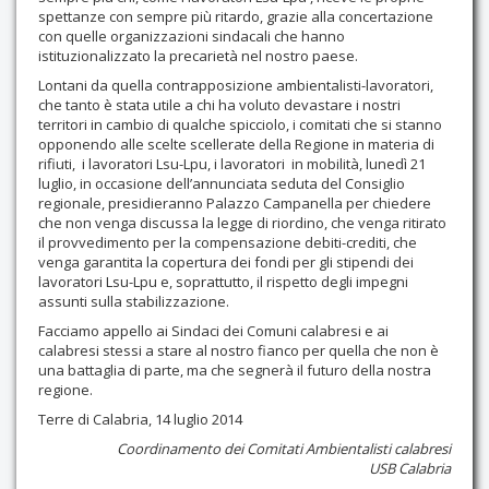
spettanze con sempre più ritardo, grazie alla concertazione
con quelle organizzazioni sindacali che hanno
istituzionalizzato la precarietà nel nostro paese.
Lontani da quella contrapposizione ambientalisti-lavoratori,
che tanto è stata utile a chi ha voluto devastare i nostri
territori in cambio di qualche spicciolo, i comitati che si stanno
opponendo alle scelte scellerate della Regione in materia di
rifiuti, i lavoratori Lsu-Lpu, i lavoratori in mobilità, lunedì 21
luglio, in occasione dell’annunciata seduta del Consiglio
regionale, presidieranno Palazzo Campanella per chiedere
che non venga discussa la legge di riordino, che venga ritirato
il provvedimento per la compensazione debiti-crediti, che
venga garantita la copertura dei fondi per gli stipendi dei
lavoratori Lsu-Lpu e, soprattutto, il rispetto degli impegni
assunti sulla stabilizzazione.
Facciamo appello ai Sindaci dei Comuni calabresi e ai
calabresi stessi a stare al nostro fianco per quella che non è
una battaglia di parte, ma che segnerà il futuro della nostra
regione.
Terre di Calabria, 14 luglio 2014
Coordinamento dei Comitati Ambientalisti calabresi
USB Calabria