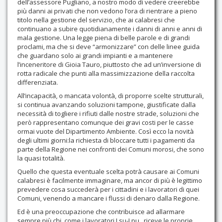
dell’assessore Pugliano, a nostro modo di vedere creerebbe
più danni ai privati che non vedono l’ora di rientrare a pieno
titolo nella gestione del servizio, che ai calabresi che
continuano a subire quotidianamente i danni di anni e anni di
mala gestione. Una legge piena di belle parole e di grandi
proclami, ma che si deve “armonizzare” con delle linee guida
che guardano solo ai grandi impianti e a mantenere
l’inceneritore di Gioia Tauro, piuttosto che ad un’inversione di
rotta radicale che punti alla massimizzazione della raccolta
differenziata.
All’incapacità, o mancata volontà, di proporre scelte strutturali,
si continua avanzando soluzioni tampone, giustificate dalla
necessità di togliere i rifiuti dalle nostre strade, soluzioni che
però rappresentano comunque dei gravi costi per le casse
ormai vuote del Dipartimento Ambiente. Così ecco la novità
degli ultimi giorni:la richiesta di bloccare tutti i pagamenti da
parte della Regione nei confronti dei Comuni morosi, che sono
la quasi totalità.
Quello che questa eventuale scelta potrà causare ai Comuni
calabresi è facilmente immaginare, ma ancor di più è legittimo
prevedere cosa succederà per i cittadini e i lavoratori di quei
Comuni, venendo a mancare i flussi di denaro dalla Regione.
Ed è una preoccupazione che contribuisce ad allarmare
sempre più chi, come i lavoratori Lsu-Lpu , riceve le proprie