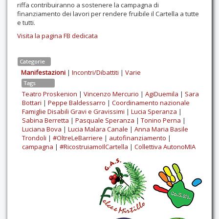
riffa contribuiranno a sostenere la campagna di
finanziamento dei lavori per rendere fruibile il Cartella a tutte
e tutti.
Visita la pagina FB dedicata
Categorie
Manifestazioni
|
Incontri/Dibattiti
|
Varie
Tags
Teatro Proskenion
|
Vincenzo Mercurio
|
AgiDuemila
|
Sara
Bottari
|
Peppe Baldessarro
|
Coordinamento nazionale
Famiglie Disabili Gravi e Gravissimi
|
Lucia Speranza
|
Sabina Berretta
|
Pasquale Speranza
|
Tonino Perna
|
Luciana Bova
|
Lucia Malara Canale
|
Anna Maria Basile
Trondoli
|
#OltreLeBarriere
|
autofinanziamento
|
campagna
|
#RicostruiamoIlCartella
|
Collettiva AutonoMIA