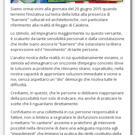
Siamo ormai vicini alla giornata del 20 giugno 2015 quando
terremo l’iniziativa sul tema della lotta alla presenza di
"barriere" culturali ed architettoniche, con particolare
riferimento alla realtà di Reggio di Calabria.
Lo stimolo, ad impegnarsi maggiormente su questo versante,
è scaturito da tante sensibilità personali e dalla constatazione
che molte siano ancora le “barriere” che ostacolano la libera
espressione ed il “movimento” di tante persone.
L’analisi nostra della realtà, in cui quotidianamente viviamo, ci
stimola ad immaginarci un orizzonte d’impegno concreto dove
le soluzioni ai problemi che rileviamo stiano, soprattutto, nella
nostra capacità di approntare soluzioni immediate e vicine a
noi, senza aspettarci un “dio” demiurgo che risolva tutte le
difficoltà.
Crediamo, in questo, che le persone si debbano riappropriare
della possibilità non solo di indicare, ma anche di praticare le
scelte che li riguardano direttamente.
Confidiamo in una collettività in cui, persone responsabili e
fattive, non si limitino a segnalare le disfunzioni esistenti ma
si mettano “in cantiere” assieme e pratichino gli interventi
possibili nella direzione di dare una adeguata risposta agli
“impedimenti” che limitano la pratica dei diritti costitutivi della