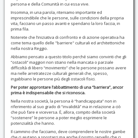
persona e della Comunità in cui essa vive.
Insomma, in una parola, riteniamo importante ed
imprescindibile che le persone, sulle condizioni della propria
vita, facciano un passo avanti e spendano la loro faccia, in
prima fila.
Noterete che l’iniziativa di confronto e di azione operativa ha
come tema quello delle "barriere" culturali ed architettoniche
nella nostra Reggio.
Abbiamo pensato a questo titolo perché siamo convinti che gli
“ostacoli” maggiori non stiano nella mancata o parziale
difficoltà di libero “movimento” che le persone possano avere
ma nelle arretratezze culturali generali che, spesso,
ingabbiano le persone più degli ostacoli fisici.
Per poter approntare l’abbattimento di una “barriera”, ancor
prima è indispensabile che si riconosca.
Nella nostra società, la persona è “handicappata” non in
riferimento al suo grado di “invalidità” ma in relazione a ciò
che può fare e viceversa. Ė, allora, compito della società
“sostenere” le persone a poter meglio esprimere le
potenzialità che hanno.
Il cammino che facciamo, deve comprendere le nostre gambe
che ci aiutano a spostarci ma anche il nostro cervello che ci