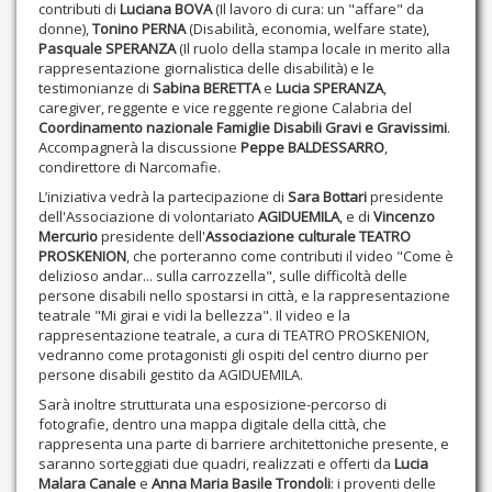
contributi di
Luciana BOVA
(Il lavoro di cura: un "affare" da
donne),
Tonino PERNA
(Disabilità, economia, welfare state),
Pasquale SPERANZA
(Il ruolo della stampa locale in merito alla
rappresentazione giornalistica delle disabilità) e le
testimonianze di
Sabina BERETTA
e
Lucia SPERANZA
,
caregiver, reggente e vice reggente regione Calabria del
Coordinamento nazionale Famiglie Disabili Gravi e Gravissimi
.
Accompagnerà la discussione
Peppe BALDESSARRO
,
condirettore di Narcomafie.
L’iniziativa vedrà la partecipazione di
Sara Bottari
presidente
dell'Associazione di volontariato
AGIDUEMILA
, e di
Vincenzo
Mercurio
presidente dell'
Associazione culturale TEATRO
PROSKENION
, che porteranno come contributi il video "Come è
delizioso andar... sulla carrozzella", sulle difficoltà delle
persone disabili nello spostarsi in città, e la rappresentazione
teatrale "Mi girai e vidi la bellezza". Il video e la
rappresentazione teatrale, a cura di TEATRO PROSKENION,
vedranno come protagonisti gli ospiti del centro diurno per
persone disabili gestito da AGIDUEMILA.
Sarà inoltre strutturata una esposizione-percorso di
fotografie, dentro una mappa digitale della città, che
rappresenta una parte di barriere architettoniche presente, e
saranno sorteggiati due quadri, realizzati e offerti da
Lucia
Malara Canale
e
Anna Maria Basile Trondoli
: i proventi delle