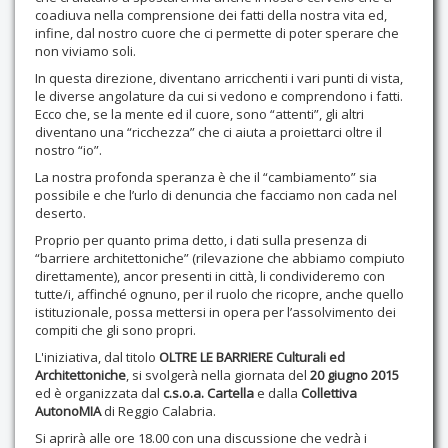
coadiuva nella comprensione dei fatti della nostra vita ed,
infine, dal nostro cuore che ci permette di poter sperare che
non viviamo soli.
In questa direzione, diventano arricchenti i vari punti di vista,
le diverse angolature da cui si vedono e comprendono i fatti.
Ecco che, se la mente ed il cuore, sono “attenti”, gli altri
diventano una “ricchezza” che ci aiuta a proiettarci oltre il
nostro “io”.
La nostra profonda speranza è che il “cambiamento” sia
possibile e che l’urlo di denuncia che facciamo non cada nel
deserto.
Proprio per quanto prima detto, i dati sulla presenza di
“barriere architettoniche” (rilevazione che abbiamo compiuto
direttamente), ancor presenti in città, li condivideremo con
tutte/i, affinché ognuno, per il ruolo che ricopre, anche quello
istituzionale, possa mettersi in opera per l’assolvimento dei
compiti che gli sono propri.
L'iniziativa, dal titolo
OLTRE LE BARRIERE Culturali ed
Architettoniche
, si svolgerà nella giornata del
20 giugno 2015
ed è organizzata dal
c.s.o.a. Cartella
e dalla
Collettiva
AutonoMIA
di Reggio Calabria.
Si aprirà alle ore 18.00 con una discussione che vedrà i