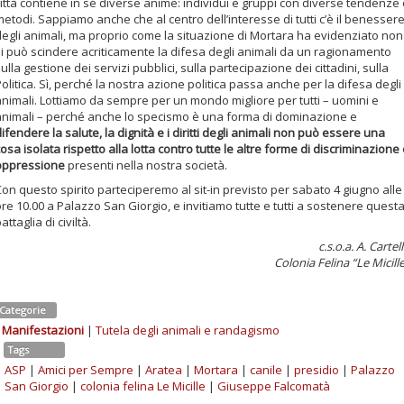
ittà contiene in sé diverse anime: individui e gruppi con diverse tendenze
etodi. Sappiamo anche che al centro dell’interesse di tutti c’è il benesser
degli animali, ma proprio come la situazione di Mortara ha evidenziato non
si può scindere acriticamente la difesa degli animali da un ragionamento
ulla gestione dei servizi pubblici, sulla partecipazione dei cittadini, sulla
olitica. Sì, perché la nostra azione politica passa anche per la difesa degli
animali. Lottiamo da sempre per un mondo migliore per tutti – uomini e
animali – perché anche lo specismo è una forma di dominazione e
ifendere la salute, la dignità e i diritti degli animali non può essere una
osa isolata rispetto alla lotta contro tutte le altre forme di discriminazione
oppressione
presenti nella nostra società.
on questo spirito parteciperemo al sit-in previsto per sabato 4 giugno alle
re 10.00 a Palazzo San Giorgio, e invitiamo tutte e tutti a sostenere quest
attaglia di civiltà.
c.s.o.a. A. Cartel
Colonia Felina “Le Micill
Categorie
Manifestazioni
|
Tutela degli animali e randagismo
Tags
ASP
|
Amici per Sempre
|
Aratea
|
Mortara
|
canile
|
presidio
|
Palazzo
San Giorgio
|
colonia felina Le Micille
|
Giuseppe Falcomatà