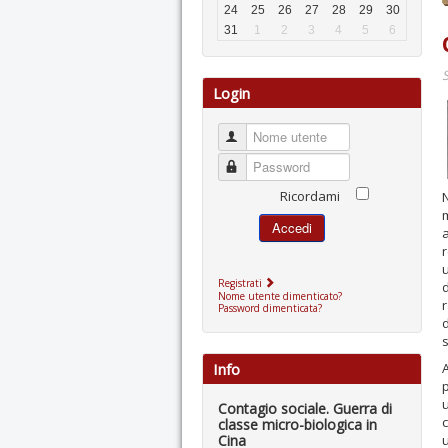
24
25
26
27
28
29
30
31
1
2
3
4
5
6
S
Login
Nome utente
Password
Ricordami
m
Accedi
u
Registrati
Nome utente dimenticato?
r
Password dimenticata?
d
Info
A
u
Contagio sociale. Guerra di
c
classe micro-biologica in
Cina