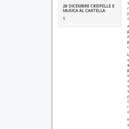
s
26 DICEMBRE CRISPELLE E
n
MUSICA AL CARTELLA
p
1
d
A
i
m
a
v
s
C
r
d
N