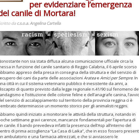
per evidenziare l’emergenza
del canile di Mortara!
critto da
c.s.o.a. Angelina Cartella
Nonostante non sia stata diffusa alcuna comunicazione ufficiale circa la
essa in funzione del canile sanitario di Reggio Calabria, il 6 aprile scorso
abbiamo appreso della presa in consegna della struttura e del servizio di
recupero dei cani da parte delle associazioni
Aratea
e
Amici per Sempre
. In
na città in cui il sistema veterinario pubblico è inesistente da anni, a
discapito di quanto previsto dalla legge regionale n.41/90 sul fenomeno de
andagismo e l’istituzione delle colonie feline e dell’anagrafe canina, l’avvi
el servizio di accalappiamento sul territorio della provincia reggina ci è
sembrato determinasse un momento storico per gli animalisti reggini.
bbiamo quindi iniziato a monitorare le attività della struttura, notando in
poche settimane gravi carenze, mancanze fondamentali per l’apertura di
n canile. Il bando prevedeva infatti la presenza dell’Asp all’interno del
entro di prima accoglienza “La Casa di Laika”, che in esso fossero present
un ambulatorio e una farmacia attrezzati, e che si avviassero le