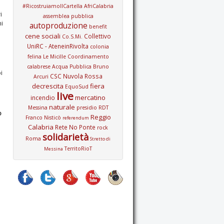
#RicostruiamoIlCartella
AfriCalabria
i
assemblea pubblica
hi
autoproduzione
benefit
cene sociali
Collettivo
Co.S.Mi.
UniRC - AteneinRivolta
colonia
felina Le Micille
Coordinamento
calabrese Acqua Pubblica Bruno
i
CSC Nuvola Rossa
Arcuri
decrescita
fiera
EquoSud
live
mercatino
incendio
naturale
Messina
presidio
RDT
o
Reggio
Franco Nisticò
referendum
Calabria
Rete No Ponte
rock
solidarietà
Roma
Stretto di
TerritoRioT
Messina