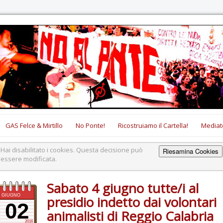
GAS Felce & Mirtillo
No Ponte!
Ricostruiamo il Cartella!
Mediat
Hai disabilitato i cookies. Questa decisione può
Riesamina Cookies
essere modificata.
Sabato 4 giugno tutte/i al
GIUGNO
presidio indetto dai volontari
02
animalisti di Reggio Calabria
2016