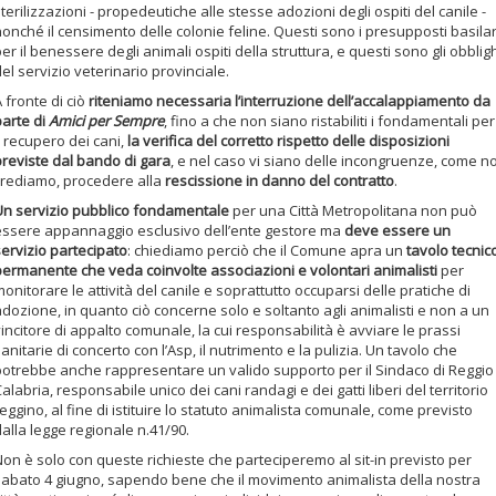
terilizzazioni - propedeutiche alle stesse adozioni degli ospiti del canile -
onché il censimento delle colonie feline. Questi sono i presupposti basilar
er il benessere degli animali ospiti della struttura, e questi sono gli obblig
el servizio veterinario provinciale.
 fronte di ciò
riteniamo necessaria l’interruzione dell’accalappiamento da
parte di
Amici per Sempre
, fino a che non siano ristabiliti i fondamentali per
l recupero dei cani,
la verifica del corretto rispetto delle disposizioni
previste dal bando di gara
, e nel caso vi siano delle incongruenze, come no
crediamo, procedere alla
rescissione in danno del contratto
.
Un servizio pubblico fondamentale
per una Città Metropolitana non può
essere appannaggio esclusivo dell’ente gestore ma
deve essere un
servizio partecipato
: chiediamo perciò che il Comune apra un
tavolo tecnic
permanente che veda coinvolte associazioni e volontari animalisti
per
onitorare le attività del canile e soprattutto occuparsi delle pratiche di
dozione, in quanto ciò concerne solo e soltanto agli animalisti e non a un
incitore di appalto comunale, la cui responsabilità è avviare le prassi
anitarie di concerto con l’Asp, il nutrimento e la pulizia. Un tavolo che
potrebbe anche rappresentare un valido supporto per il Sindaco di Reggio
alabria, responsabile unico dei cani randagi e dei gatti liberi del territorio
eggino, al fine di istituire lo statuto animalista comunale, come previsto
alla legge regionale n.41/90.
on è solo con queste richieste che parteciperemo al sit-in previsto per
sabato 4 giugno, sapendo bene che il movimento animalista della nostra