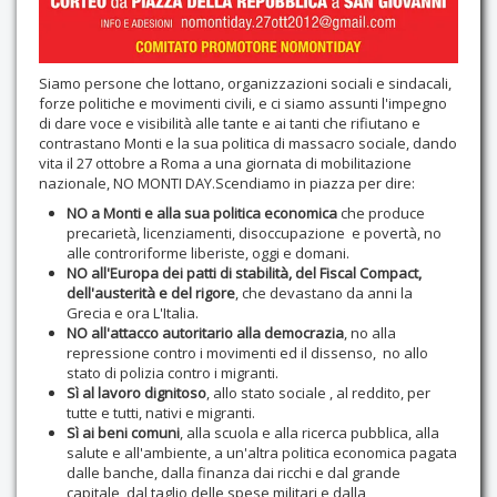
Siamo persone che lottano, organizzazioni sociali e sindacali,
forze politiche e movimenti civili, e ci siamo assunti l'impegno
di dare voce e visibilità alle tante e ai tanti che rifiutano e
contrastano Monti e la sua politica di massacro sociale, dando
vita il 27 ottobre a Roma a una giornata di mobilitazione
nazionale, NO MONTI DAY.Scendiamo in piazza per dire:
NO a Monti e alla sua politica economica
che produce
precarietà, licenziamenti, disoccupazione e povertà, no
alle controriforme liberiste, oggi e domani.
NO all'Europa dei patti di stabilità, del Fiscal Compact,
dell'austerità e del rigore
, che devastano da anni la
Grecia e ora L'Italia.
NO all'attacco autoritario alla democrazia
, no alla
repressione contro i movimenti ed il dissenso, no allo
stato di polizia contro i migranti.
Sì al lavoro dignitoso
, allo stato sociale , al reddito, per
tutte e tutti, nativi e migranti.
Sì ai beni comuni
, alla scuola e alla ricerca pubblica, alla
salute e all'ambiente, a un'altra politica economica pagata
dalle banche, dalla finanza dai ricchi e dal grande
capitale, dal taglio delle spese militari e dalla