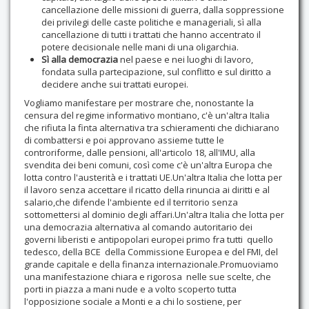
cancellazione delle missioni di guerra, dalla soppressione
dei privilegi delle caste politiche e manageriali, sì alla
cancellazione di tutti i trattati che hanno accentrato il
potere decisionale nelle mani di una oligarchia.
Sì alla democrazia
nel paese e nei luoghi di lavoro,
fondata sulla partecipazione, sul conflitto e sul diritto a
decidere anche sui trattati europei.
Vogliamo manifestare per mostrare che, nonostante la
censura del regime informativo montiano, c'è un'altra Italia
che rifiuta la finta alternativa tra schieramenti che dichiarano
di combattersi e poi approvano assieme tutte le
controriforme, dalle pensioni, all'articolo 18, all'IMU, alla
svendita dei beni comuni, così come c'è un'altra Europa che
lotta contro l'austerità e i trattati UE.Un'altra Italia che lotta per
il lavoro senza accettare il ricatto della rinuncia ai diritti e al
salario,che difende l'ambiente ed il territorio senza
sottomettersi al dominio degli affari.Un'altra Italia che lotta per
una democrazia alternativa al comando autoritario dei
governi liberisti e antipopolari europei primo fra tutti quello
tedesco, della BCE della Commissione Europea e del FMI, del
grande capitale e della finanza internazionale.Promuoviamo
una manifestazione chiara e rigorosa nelle sue scelte, che
porti in piazza a mani nude e a volto scoperto tutta
l'opposizione sociale a Monti e a chi lo sostiene, per