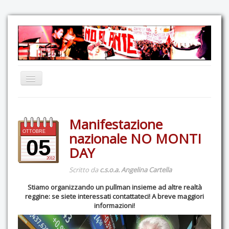
Home
Manifestazione
Comunicazione
OTTOBRE
nazionale NO MONTI
Eventi
05
DAY
GAS Felce & Mirtillo
2012
Scritto da
c.s.o.a. Angelina Cartella
No Ponte!
Stiamo organizzando un pullman insieme ad altre realtà
Ricostruiamo il Cartella!
reggine: se siete interessati contattateci! A breve maggiori
informazioni!
Mediateca
Autoproduzioni