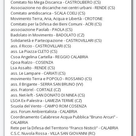
Comitato No Mega Discarica - CASTROLIBERO (CS)
Associazione no discariche nei centri urbani - RENDE (CS)
Comitato antidiscarica - SCALA COELI (CS)
Movimento Terra, Aria, Acqua e Libertà - CROTONE
Comitato per la Difesa dei Beni Comuni - ACRI (CS)
associazione Paolab - PAOLA (CS)
Badolato in Movimento - BADOLATO (CZ)
Solidarietà e Partecipazione - CASTROVILLARI (CS)
ass. il Riccio - CASTROVILLARI (CS)
ass. La Piazza CLETO (CS)
Csoa Angelina Cartella - REGGIO CALABRIA
Cpoa Rialzo - COSENZA
Lsa Assalto - RENDE (CS)
ass. Le Lampare - CARIATI (CS)
movimento Terra e POPOLO - ROSSANO (CS)
ass. Il Brigante - SERRA SAN BRUNO (VV)
ass. Fratorel - CORTALE (CZ)
ass. Net-left - SAN DONATO DI NINEA (CS)
LSOA Ex-Palestra - LAMEZIA TERME (CZ)
Scuola del Vento - CAMPO ROM COSENZA
ass. Forum Ambientalista - CALABRIA
Coordinamento Calabrese Acqua Pubblica “Bruno Arcuri” -
CALABRIA
Rete per la Difesa del Territorio “Franco Nisticò” - CALABRIA
C.S.C. Nuvola Rossa - VILLA SAN GIOVANNI (RC)