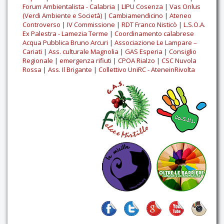
Forum Ambientalista - Calabria
|
LIPU Cosenza
|
Vas Onlus
(Verdi Ambiente e Società)
|
Cambiamendicino
|
Ateneo
Controverso
|
IV Commissione
|
RDT Franco Nisticò
|
L.S.O.A.
Ex Palestra - Lamezia Terme
|
Coordinamento calabrese
Acqua Pubblica Bruno Arcuri
|
Associazione Le Lampare –
Cariati
|
Ass. culturale Magnolia
|
GAS Esperia
|
Consiglio
Regionale
|
emergenza rifiuti
|
CPOA Rialzo
|
CSC Nuvola
Rossa
|
Ass. Il Brigante
|
Collettivo UniRC - AteneinRivolta