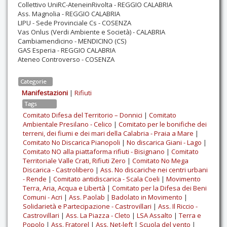
Collettivo UniRC-AteneinRivolta - REGGIO CALABRIA
Ass. Magnolia - REGGIO CALABRIA
LIPU - Sede Provinciale Cs - COSENZA
Vas Onlus (Verdi Ambiente e Società) - CALABRIA
Cambiamendicino - MENDICINO (CS)
GAS Esperia - REGGIO CALABRIA
Ateneo Controverso - COSENZA
Categorie
Manifestazioni
|
Rifiuti
Tags
Comitato Difesa del Territorio – Donnici
|
Comitato
Ambientale Presilano - Celico
|
Comitato per le bonifiche dei
terreni, dei fiumi e dei mari della Calabria - Praia a Mare
|
Comitato No Discarica Pianopoli
|
No discarica Giani - Lago
|
Comitato NO alla piattaforma rifiuti - Bisignano
|
Comitato
Territoriale Valle Crati, Rifiuti Zero
|
Comitato No Mega
Discarica - Castrolibero
|
Ass. No discariche nei centri urbani
- Rende
|
Comitato antidiscarica - Scala Coeli
|
Movimento
Terra, Aria, Acqua e Libertà
|
Comitato per la Difesa dei Beni
Comuni - Acri
|
Ass. Paolab
|
Badolato in Movimento
|
Solidarietà e Partecipazione - Castrovillari
|
Ass. Il Riccio -
Castrovillari
|
Ass. La Piazza - Cleto
|
LSA Assalto
|
Terra e
Popolo
|
Ass. Fratorel
|
Ass. Net-left
|
Scuola del vento
|