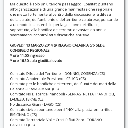
Ma questo è solo un ulteriore passaggio: i Comitati puntano
all’organizzazione di una grande manifestazione regionale
che metta fortemente al centro della discussione la difesa
della salute, dell’ambiente e del territorio calabrese, puntando
a un modello sostenibile per la gestione dei rifiuti e,
soprattutto, alla bonifica dei territori devastati da anni di
sversamenti incontrollati e discariche abusive.
GIOVEDI' 13 MARZO 2014 @ REGGIO CALABRIA c/o SEDE
CONSIGLIO REGIONALE
* ore 11.00 ingresso
* ore 16.30 sala giuditta levato
Comitato Difesa del Territorio – DONNICI, COSENZA (CS)
Comitato Ambientale Presilano - CELICO (CS)
Comitato per le bonifiche dei terreni, dei fiumi e dei mari della
Calabria - PRAIA A MARE (CS)
Comitato No Discarica Pianopoli - SERRASTRETTA, PIANOPOLI,
LAMEZIA TERME (CZ)
No discarica Giani - LAGO (CS)
Comitato civico spontaneo per il “NO” alla piattaforma rifiuti -
BISIGNANO (CS)
Comitato Territoriale Valle Crati, Rifiuti Zero - TORANO
CASTELLO (CS)