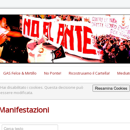
GAS Felce & Mirtillo
No Ponte!
Ricostruiamo il Cartella!
Mediat
Hai disabilitato i cookies. Questa decisione può
Riesamina Cookies
essere modificata.
Manifestazioni