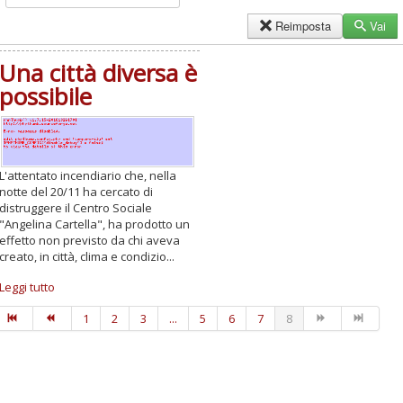
Reimposta
Vai
Una città diversa è
possibile
L'attentato incendiario che, nella
notte del 20/11 ha cercato di
distruggere il Centro Sociale
"Angelina Cartella", ha prodotto un
effetto non previsto da chi aveva
creato, in città, clima e condizio...
Leggi tutto
1
2
3
...
5
6
7
8