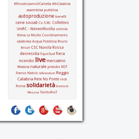
#RicostruiamoIlCartella
AfriCalabria
assemblea pubblica
autoproduzione
benefit
cene sociali
Collettivo
Co.S.Mi.
UniRC - AteneinRivolta
colonia
felina Le Micille
Coordinamento
calabrese Acqua Pubblica Bruno
CSC Nuvola Rossa
Arcuri
decrescita
fiera
EquoSud
live
mercatino
incendio
naturale
Messina
presidio
RDT
Reggio
Franco Nisticò
referendum
Calabria
Rete No Ponte
rock
solidarietà
Roma
Stretto di
TerritoRioT
Messina