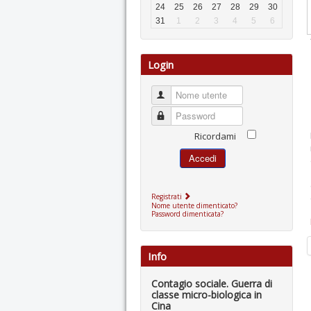
24
25
26
27
28
29
30
31
1
2
3
4
5
6
Login
Nome utente
Password
Ricordami
Accedi
Registrati
Nome utente dimenticato?
Password dimenticata?
Info
Contagio sociale. Guerra di
classe micro-biologica in
Cina