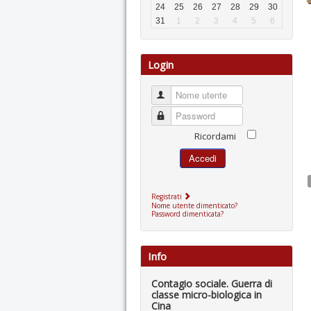
24
25
26
27
28
29
30
31
1
2
3
4
5
6
Login
Nome utente
Password
Ricordami
Accedi
Registrati
Nome utente dimenticato?
Password dimenticata?
Info
Contagio sociale. Guerra di
classe micro-biologica in
Cina