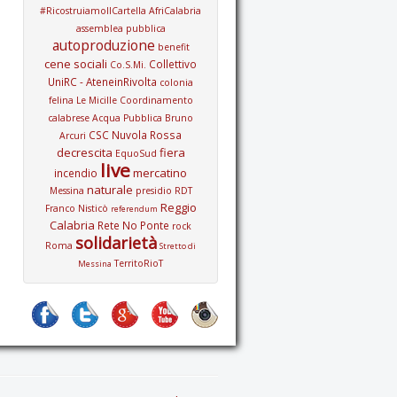
#RicostruiamoIlCartella
AfriCalabria
assemblea pubblica
autoproduzione
benefit
cene sociali
Collettivo
Co.S.Mi.
UniRC - AteneinRivolta
colonia
felina Le Micille
Coordinamento
calabrese Acqua Pubblica Bruno
CSC Nuvola Rossa
Arcuri
decrescita
fiera
EquoSud
live
mercatino
incendio
naturale
Messina
presidio
RDT
Reggio
Franco Nisticò
referendum
Calabria
Rete No Ponte
rock
solidarietà
Roma
Stretto di
TerritoRioT
Messina