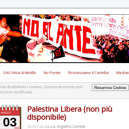
GAS Felce & Mirtillo
No Ponte!
Ricostruiamo il Cartella!
Mediat
Hai disabilitato i cookies. Questa decisione può
Riesamina Cookies
essere modificata.
Palestina Libera (non più
MARZO
disponibile)
03
Scritto da
c.s.o.a. Angelina Cartella
2004