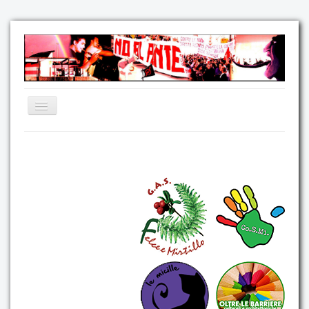
Home
Comunicazione
Eventi
GAS Felce & Mirtillo
No Ponte!
Ricostruiamo il Cartella!
Mediateca
Autoproduzioni