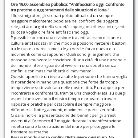
Ore 19.00 assemblea pubblica: "Antifascismo oggi. Confronto
tra pratiche e aggiornamenti dalle situazioni di lotta."
I flussi migratori, gli scenari politici attuali ed un sempre
maggiore malcontento popolare nei confronti dei soggetti
relegati ai margini della società, impongono riflessioni urgenti
su cosa voglia dire fare antifascismo oggi.
È possibile ancora una divisione tra antifascismo militante e
cultura antifascista? In che modo si possono mettere i bastoni
tra le ruote a partiti come la lega nord e forza nuova o a
movimenti come casapound? Quali sono gli argomenti che
possono smuovere le coscienze di una città, di una nazione e
del mondo intero riguardo al vivere in una società senza
confini e con massima libertà di movimento?
Questo appello è un invito a tutte le persone che hanno voglia
di riprendere in mano una questione che forse da troppo
tempo viene sottovalutata nelle nostre città. È un appello per
incontrarsi e confrontarsi, tramite una chiacchierata, su quegli
aspetti che investono il nostro tempo e provare a trovare
risposte e pratiche per ostacolare il sempre maggiore
diffondersi di atteggiamenti, movimenti e partiti xenofobi.
Ci sarà inoltre la presentazione del benefit per gli arresti
avvenuti al Brennero il 7 maggio durante la manifestazione
indetta contro la costruzione del muro per proteggere le
frontiere austriache.
Per un mondo senza confini. Distruggere ogni muro. No