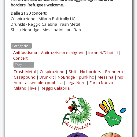
borders. Refugees welcome.
Dalle 21.30 concerti:
Cospirazione - Milano Politically HC
Drunklit - Reggio Calabria Trash Metal
Shili + Nobridge - Messina Militant Rap
Categorie
Antifascismo
|
Antirazzismo e migranti
|
Incontri/Dibattiti
|
Concerti
Tags
Trash Metal
|
Cospirazione
|
Shili
|
No borders
|
Brennero
|
Casapound
|
Drunklit
|
NoBridge
|
punk hc
|
Messina
|
hip
hop
|
assemblea pubblica
|
Lega Nord
|
Forza Nuova
|
Milano
|
live
|
Reggio Calabria