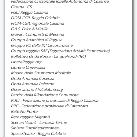
Federazione Orizzontale Ribelle Autonoma di Cosenza
Ciroma - CS
FGCI Reggio Calabria
FIOM-CGIL Reggio Calabria
FIOM-CGIL regionale Calabria
G.A.S. Felce & Mirtillo
Giovani Comunisti di Messina
Gruppo Anarchico di Ragusa
Gruppo PD della IXª Circoscrizione
Gruppo reggino SAE (Segretariato Attività Ecumeniche)
Kollettivo Onda Rossa - Cinquefrondi (RC)
LiberaReggio.org
Libreria Universalia
Museo dello Strumento Musicale
Onda Anomala Cosenza
Onda Anomala Palermo
Osservatorio AfriCalabria.org
Partito della Rifondazione Comunista
PdCI - Federazione provinciale di Reggio Calabria
PRC - Federazione provinciale di Catanzaro
Rete No Ponte
Rete reggina Migranti
Scenari Visibili - Lamezia Terme
Sinistra EuroMediterranea
SpazioTeatro - Reggio Calabria