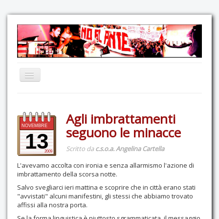
Home
Agli imbrattamenti
Comunicazione
NOVEMBRE
seguono le minacce
Eventi
13
Scritto da
c.s.o.a. Angelina Cartella
GAS Felce & Mirtillo
2009
L'avevamo accolta con ironia e senza allarmismo l'azione di
No Ponte!
imbrattamento della scorsa notte.
Ricostruiamo il Cartella!
Salvo svegliarci ieri mattina e scoprire che in città erano stati
"avvistati" alcuni manifestini, gli stessi che abbiamo trovato
Mediateca
affissi alla nostra porta.
Autoproduzioni
Se la forma linguistica è piuttosto sgrammaticata, il messaggio