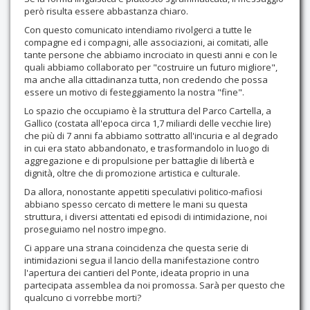
però risulta essere abbastanza chiaro.
Contatti
Con questo comunicato intendiamo rivolgerci a tutte le
compagne ed i compagni, alle associazioni, ai comitati, alle
tante persone che abbiamo incrociato in questi anni e con le
quali abbiamo collaborato per "costruire un futuro migliore",
ma anche alla cittadinanza tutta, non credendo che possa
essere un motivo di festeggiamento la nostra "fine".
Lo spazio che occupiamo è la struttura del Parco Cartella, a
Gallico (costata all'epoca circa 1,7 miliardi delle vecchie lire)
che più di 7 anni fa abbiamo sottratto all'incuria e al degrado
in cui era stato abbandonato, e trasformandolo in luogo di
aggregazione e di propulsione per battaglie di libertà e
dignità, oltre che di promozione artistica e culturale.
Da allora, nonostante appetiti speculativi politico-mafiosi
abbiano spesso cercato di mettere le mani su questa
struttura, i diversi attentati ed episodi di intimidazione, noi
proseguiamo nel nostro impegno.
Ci appare una strana coincidenza che questa serie di
intimidazioni segua il lancio della manifestazione contro
l'apertura dei cantieri del Ponte, ideata proprio in una
partecipata assemblea da noi promossa. Sarà per questo che
qualcuno ci vorrebbe morti?