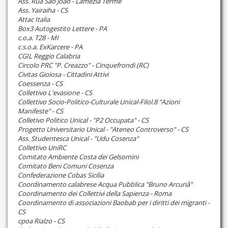
Ass. Rua Sao Joao - Lamezia Terme
Ass. Yairaiha - CS
Attac Italia
Box3 Autogestito Lettere - PA
c.o.a. T28 - MI
c.s.o.a. ExKarcere - PA
CGIL Reggio Calabria
Circolo PRC "P. Creazzo" - Cinquefrondi (RC)
Civitas Gioiosa - Cittadini Attivi
Coessenza - CS
Collettivo L'evasione - CS
Collettivo Socio-Politico-Culturale Unical-Filol.8 "Azioni
Manifeste" - CS
Colletivo Politico Unical - "P2 Occupata" - CS
Progetto Universitario Unical - "Ateneo Controverso" - CS
Ass. Studentesca Unical - "Udu Cosenza"
Collettivo UniRC
Comitato Ambiente Costa dei Gelsomini
Comitato Beni Comuni Cosenza
Confederazione Cobas Sicilia
Coordinamento calabrese Acqua Pubblica "Bruno Arcuriâ"
Coordinamento dei Collettivi della Sapienza - Roma
Coordinamento di associazioni Baobab per i diritti dei migranti -
CS
cpoa Rialzo - CS