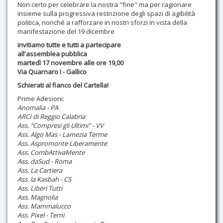
Non certo per celebrare la nostra "fine" ma per ragionare
insieme sulla progressiva restrizione degli spazi di agibilità
politica, nonché a rafforzare in nostri sforzi in vista della
manifestazione del 19 dicembre
invitiamo tutte e tutti a partecipare
all'assemblea pubblica
martedì 17 novembre alle ore 19,00
Via Quarnaro I - Gallico
Schierati al fianco del Cartella!
Prime Adesioni:
Anomalia - PA
ARCI di Reggio Calabria
Ass. "Compresi gli Ultimi" - VV
Ass. Algo Mas - Lamezia Terme
Ass. Aspromonte Liberamente
Ass. CombAttivaMente
Ass. daSud - Roma
Ass. La Cartiera
Ass. la Kasbah - CS
Ass. Liberi Tutti
Ass. Magnolia
Ass. Mammalucco
Ass. Pixel - Terni