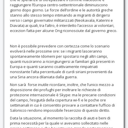
raggiungere l’Europa centro-settentrionale diminuiscono
giorno dopo giorno. Le forze dell’ordine e le autorità greche
stanno allo stesso tempo intimando ai migranti di dirigersi
verso i campi governativi militarizzati (Neokavala, Katerini e
Diavata) ai quali, tra l’altro, è interdetto l’accesso ai volontari,
eccezion fatta per alcune Ong riconosciute dal governo greco.
Non è possibile prevedere con certezza come lo scenario
evolverà nelle prossime ore: se i migranti lasceranno
spontaneamente Idomeni per spostarsi negli altri campi,
quanti riusciranno a ricongiungersi ai familiari già presenti in
Europa e quanti saranno coattivamente rimpatriati
nonostante l’alta percentuale di curdi siriani provenienti da
una Siria ancora dilaniata dalla guerra.
Non sarà forse inutile ricordare, inoltre, che l’unico mezzo a
disposizione dei profughi per inoltrare le richieste di
protezione internazionale è Skype: ma le precarie condizioni
del campo, l’esiguità della copertura wi-fi e le poche ore
settimanali in cui è consentito provare a contattare l’ufficio di
Salonicco rendono impossibile l’esercizio di questo diritto.
Data la situazione, al momento la raccolta di aiuti e beni di
prima necessità per la quale vi avevamo sollecitato nelle