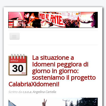
Home
La situazione a
Comunicazione
APRILE
Idomeni peggiora di
Eventi
30
giorno in giorno:
GAS Felce & Mirtillo
2016
sosteniamo il progetto
No Ponte!
CalabriaXidomeni!
Ricostruiamo il Cartella!
Scritto da
c.s.o.a. Angelina Cartella
Mediateca
Autoproduzioni