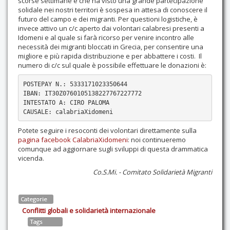
scorse settimane e che ha visto una grande partecipazione
solidale nei nostri territori è sospesa in attesa di conoscere il
futuro del campo e dei migranti. Per questioni logistiche, è
invece attivo un c/c aperto dai volontari calabresi presenti a
Idomeni e al quale si farà ricorso per venire incontro alle
necessità dei migranti bloccati in Grecia, per consentire una
migliore e più rapida distribuzione e per abbattere i costi. Il
numero di c/c sul quale è possibile effettuare le donazioni è:
POSTEPAY N.: 5333171023350644

IBAN: IT30Z0760105138227767227772

INTESTATO A: CIRO PALOMA

CAUSALE: calabriaXidomeni
Potete seguire i resoconti dei volontari direttamente sulla
pagina facebook CalabriaXidomeni
: noi continueremo
comunque ad aggiornare sugli sviluppi di questa drammatica
vicenda.
Co.S.Mi. - Comitato Solidarietà Migranti
Categorie
Conflitti globali e solidarietà internazionale
Tags