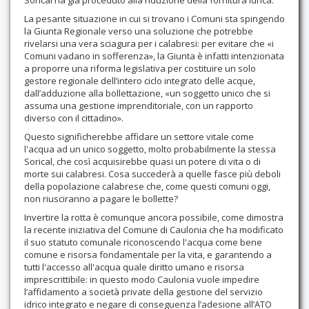
La pesante situazione in cui si trovano i Comuni sta spingendo
la Giunta Regionale verso una soluzione che potrebbe
rivelarsi una vera sciagura per i calabresi: per evitare che «i
Comuni vadano in sofferenza», la Giunta è infatti intenzionata
a proporre una riforma legislativa per costituire un solo
gestore regionale dell’intero ciclo integrato delle acque,
dall’adduzione alla bollettazione, «un soggetto unico che si
assuma una gestione imprenditoriale, con un rapporto
diverso con il cittadino».
Questo significherebbe affidare un settore vitale come
l'acqua ad un unico soggetto, molto probabilmente la stessa
Sorical, che così acquisirebbe quasi un potere di vita o di
morte sui calabresi. Cosa succederà a quelle fasce più deboli
della popolazione calabrese che, come questi comuni oggi,
non riusciranno a pagare le bollette?
Invertire la rotta è comunque ancora possibile, come dimostra
la recente iniziativa del Comune di Caulonia che ha modificato
il suo statuto comunale riconoscendo l'acqua come bene
comune e risorsa fondamentale per la vita, e garantendo a
tutti l'accesso all'acqua quale diritto umano e risorsa
imprescrittibile: in questo modo Caulonia vuole impedire
l’affidamento a società private della gestione del servizio
idrico integrato e negare di conseguenza l’adesione all’ATO