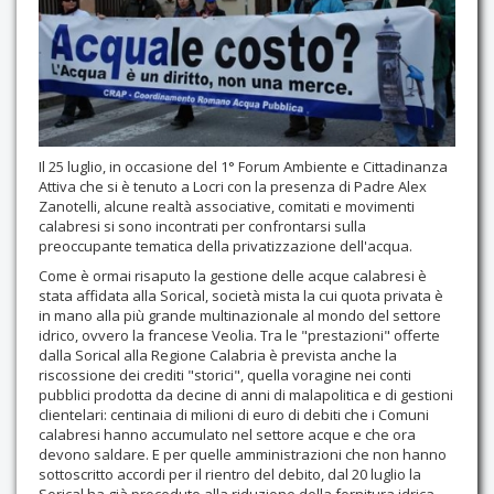
Contatti
Il 25 luglio, in occasione del 1° Forum Ambiente e Cittadinanza
Attiva che si è tenuto a Locri con la presenza di Padre Alex
Zanotelli, alcune realtà associative, comitati e movimenti
calabresi si sono incontrati per confrontarsi sulla
preoccupante tematica della privatizzazione dell'acqua.
Come è ormai risaputo la gestione delle acque calabresi è
stata affidata alla Sorical, società mista la cui quota privata è
in mano alla più grande multinazionale al mondo del settore
idrico, ovvero la francese Veolia. Tra le "prestazioni" offerte
dalla Sorical alla Regione Calabria è prevista anche la
riscossione dei crediti "storici", quella voragine nei conti
pubblici prodotta da decine di anni di malapolitica e di gestioni
clientelari: centinaia di milioni di euro di debiti che i Comuni
calabresi hanno accumulato nel settore acque e che ora
devono saldare. E per quelle amministrazioni che non hanno
sottoscritto accordi per il rientro del debito, dal 20 luglio la
Sorical ha già proceduto alla riduzione della fornitura idrica.