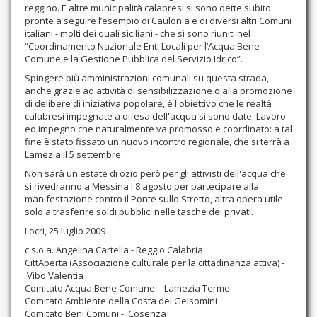
reggino. E altre municipalità calabresi si sono dette subito
pronte a seguire l’esempio di Caulonia e di diversi altri Comuni
italiani - molti dei quali siciliani - che si sono riuniti nel
“Coordinamento Nazionale Enti Locali per l’Acqua Bene
Comune e la Gestione Pubblica del Servizio Idrico”.
Spingere più amministrazioni comunali su questa strada,
anche grazie ad attività di sensibilizzazione o alla promozione
di delibere di iniziativa popolare, è l'obiettivo che le realtà
calabresi impegnate a difesa dell'acqua si sono date. Lavoro
ed impegno che naturalmente va promosso e coordinato: a tal
fine è stato fissato un nuovo incontro regionale, che si terrà a
Lamezia il 5 settembre.
Non sarà un'estate di ozio però per gli attivisti dell'acqua che
si rivedranno a Messina l'8 agosto per partecipare alla
manifestazione contro il Ponte sullo Stretto, altra opera utile
solo a trasferire soldi pubblici nelle tasche dei privati.
Locri, 25 luglio 2009
c.s.o.a. Angelina Cartella - Reggio Calabria
CittAperta (Associazione culturale per la cittadinanza attiva) -
Vibo Valentia
Comitato Acqua Bene Comune - Lamezia Terme
Comitato Ambiente della Costa dei Gelsomini
Comitato Beni Comuni - Cosenza