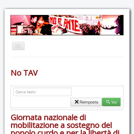
Home
No TAV
Comunicazione
Eventi
GAS Felce & Mirtillo
No Ponte!
Reimposta
Vai
Ricostruiamo il Cartella!
Giornata nazionale di
Mediateca
mobilitazione a sostegno del
popolo curdo e per la libertà di
Autoproduzioni