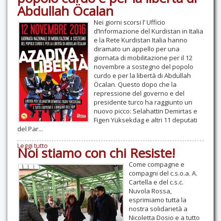
Abdullah Öcalan
Contatti
Nei giorni scorsi l’ Ufficio
d’Informazione del Kurdistan in Italia
e la Rete Kurdistan Italia hanno
diramato un appello per una
giornata di mobilitazione per il 12
novembre a sostegno del popolo
curdo e per la libertà di Abdullah
Öcalan. Questo dopo che la
repressione del governo e del
presidente turco ha raggiunto un
nuovo picco: Selahattin Demirtas e
Figen Yüksekdag e altri 11 deputati
del Par...
Leggi tutto
Noi stiamo con chi Resiste!
Come compagne e
compagni del c.s.o.a. A.
Cartella e del c.s.c.
Nuvola Rossa,
esprimiamo tutta la
nostra solidarietà a
Nicoletta Dosio e a tutto