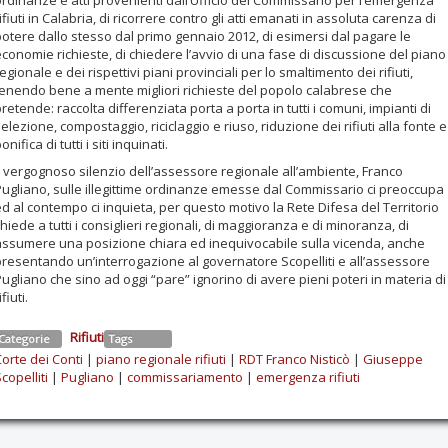
ordinanze e atti provenienti dall’Ufficio del Commissario per l’emergenza
ifiuti in Calabria, di ricorrere contro gli atti emanati in assoluta carenza di
potere dallo stesso dal primo gennaio 2012, di esimersi dal pagare le
conomie richieste, di chiedere l’avvio di una fase di discussione del piano
egionale e dei rispettivi piani provinciali per lo smaltimento dei rifiuti,
tenendo bene a mente migliori richieste del popolo calabrese che
retende: raccolta differenziata porta a porta in tutti i comuni, impianti di
elezione, compostaggio, riciclaggio e riuso, riduzione dei rifiuti alla fonte e
onifica di tutti i siti inquinati.
Il vergognoso silenzio dell’assessore regionale all’ambiente, Franco
Pugliano, sulle illegittime ordinanze emesse dal Commissario ci preoccupa
d al contempo ci inquieta, per questo motivo la Rete Difesa del Territorio
hiede a tutti i consiglieri regionali, di maggioranza e di minoranza, di
assumere una posizione chiara ed inequivocabile sulla vicenda, anche
presentando un’interrogazione al governatore Scopelliti e all’assessore
ugliano che sino ad oggi “pare” ignorino di avere pieni poteri in materia di
ifiuti.
Rifiuti
Categorie
Tags
orte dei Conti
|
piano regionale rifiuti
|
RDT Franco Nisticò
|
Giuseppe
copelliti
|
Pugliano
|
commissariamento
|
emergenza rifiuti