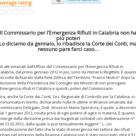
Average rating
Il Commissario per l’Emergenza Rifiuti in Calabria non h
più poteri
Lo diciamo da gennaio, lo ribadisce la Corte dei Conti, m
nessuno pare farci caso…
li atti emanati dall’Ufficio del Commissario per l’Emergenza Rifiuti in
alabria, dal primo gennaio 2012 in poi, sono da ritenersi illegittimi. È quant
iù volte dichiarato dalla Rete Difesa del Territorio “Franco Nisticò” dopo la
ecisione della Presidenza del Consiglio dei Ministri di non prorogare
’Emergenza rifiuti in Calabria e quindi i poteri del Commissario.
ra, anche la Corte dei Conti, Sez. Regionale di Controllo per la Calabria, si
pronunciata in merito, dichiarando nulle le ultime ordinanze emanate dal
Commissario Delegato, Dott. Vincenzo Maria Speranza, il quale, a decorrer
al 1 gennaio 2012, risulta privo di ogni potere di agire in materia. È quanto
emerge dalla decisione presa dai magistrati contabili con deliberazione n° 
el 13.02.2012, dalla quale si può testualmente leggere “ (…) in
onsiderazione del fatto che lo stato di emergenza nel settore dei rifiuti
rbani nel territorio della Regione Calabria non è stato prorogato oltre il 31