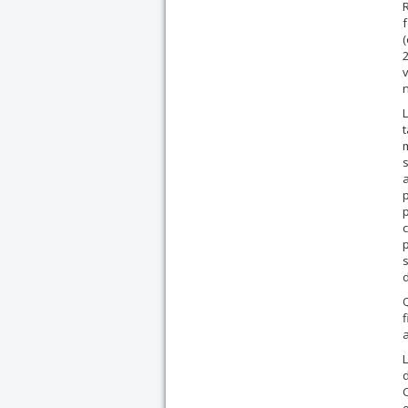
R
f
2
t
s
a
p
p
c
p
d
a
L
d
C