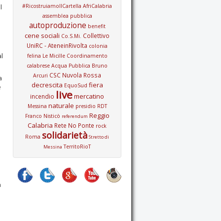
l
#RicostruiamoIlCartella
AfriCalabria
assemblea pubblica
autoproduzione
benefit
cene sociali
Collettivo
Co.S.Mi.
UniRC - AteneinRivolta
colonia
l
felina Le Micille
Coordinamento
calabrese Acqua Pubblica Bruno
CSC Nuvola Rossa
Arcuri
a
decrescita
fiera
EquoSud
e
live
mercatino
incendio
naturale
Messina
presidio
RDT
Reggio
Franco Nisticò
referendum
Calabria
Rete No Ponte
rock
solidarietà
Roma
Stretto di
TerritoRioT
Messina
n