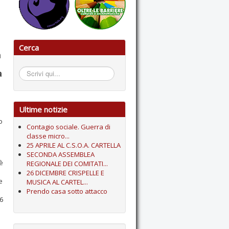
Cerca
a
a
Cerca...
Ultime notizie
o
Contagio sociale. Guerra di
classe micro...
25 APRILE AL C.S.O.A. CARTELLA
SECONDA ASSEMBLEA
 è
REGIONALE DEI COMITATI...
26 DICEMBRE CRISPELLE E
e
MUSICA AL CARTEL...
Prendo casa sotto attacco
6