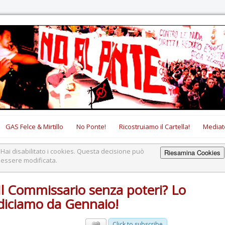
GAS Felce & Mirtillo
No Ponte!
Ricostruiamo il Cartella!
Mediat
Hai disabilitato i cookies. Questa decisione può
Riesamina Cookies
essere modificata.
Il Commissario senza poteri? Lo
diciamo da Gennaio!
Click to subscribe