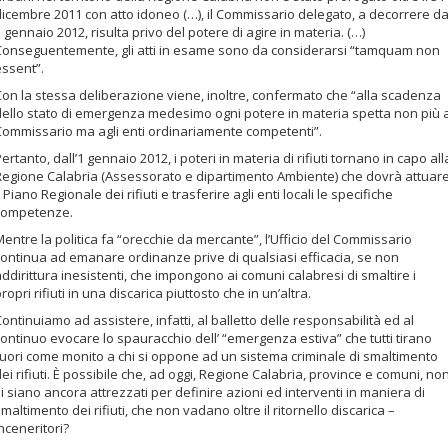
dicembre 2011 con atto idoneo (…), il Commissario delegato, a decorrere da
 gennaio 2012, risulta privo del potere di agire in materia. (…)
Conseguentemente, gli atti in esame sono da considerarsi “tamquam non
essent”.
Con la stessa deliberazione viene, inoltre, confermato che “alla scadenza
dello stato di emergenza medesimo ogni potere in materia spetta non più a
Commissario ma agli enti ordinariamente competenti”.
ertanto, dall’1 gennaio 2012, i poteri in materia di rifiuti tornano in capo all
Regione Calabria (Assessorato e dipartimento Ambiente) che dovrà attuar
l Piano Regionale dei rifiuti e trasferire agli enti locali le specifiche
competenze.
entre la politica fa “orecchie da mercante”, l’Ufficio del Commissario
continua ad emanare ordinanze prive di qualsiasi efficacia, se non
ddirittura inesistenti, che impongono ai comuni calabresi di smaltire i
ropri rifiuti in una discarica piuttosto che in un’altra.
ontinuiamo ad assistere, infatti, al balletto delle responsabilità ed al
ontinuo evocare lo spauracchio dell’ “emergenza estiva” che tutti tirano
fuori come monito a chi si oppone ad un sistema criminale di smaltimento
ei rifiuti. È possibile che, ad oggi, Regione Calabria, province e comuni, no
i siano ancora attrezzati per definire azioni ed interventi in maniera di
maltimento dei rifiuti, che non vadano oltre il ritornello discarica –
nceneritori?