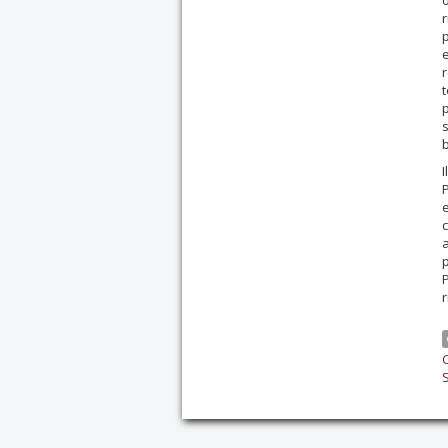
r
e
r
p
s
b
e
c
P
r
C
S