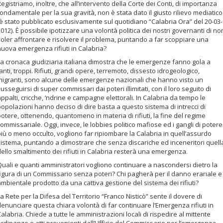
egistriamo, inoltre, che all’intervento della Corte dei Conti, di importanza
ondamentale per la sua gravità, non è stata dato il giusto rilievo mediatico
(è stato pubblicato esclusivamente sul quotidiano “Calabria Ora” del 20-03-
012). È possibile ipotizzare una volontà politica dei nostri governanti di no
voler affrontare e risolvere il problema, puntando a far scoppiare una
nuova emergenza rifiuti in Calabria?
La cronaca giudiziaria italiana dimostra che le emergenze fanno gola a
anti, troppi. Rifiuti, grandi opere, terremoto, dissesto idrogeologico,
migranti, sono alcune delle emergenze nazionali che hanno visto un
usseguirsi di super commissari dai poteri illimitati, con il loro seguito di
ppalti, cricche, ‘ndrine e campagne elettorali. In Calabria da tempo le
opolazioni hanno deciso di dire basta a questo sistema di intrecci di
otere, ottenendo, quantomeno in materia di rifiuti, la fine del regime
ommissariale. Oggi, invece, le lobbies politico mafiose ed i gangli di potere
iù o meno occulto, vogliono far ripiombare la Calabria in quell’assurdo
sistema, puntando a dimostrare che senza discariche ed inceneritori quell
ello smaltimento dei rifiuti in Calabria resterà una emergenza.
Quali e quanti amministratori vogliono continuare a nascondersi dietro la
figura di un Commissario senza poteri? Chi pagherà per il danno erariale e
mbientale prodotto da una cattiva gestione del sistema dei rifiuti?
a Rete per la Difesa del Territorio “Franco Nisticò” sente il dovere di
enunciare questa chiara volontà di far continuare l’Emergenza rifiuti in
alabria. Chiede a tutte le amministrazioni locali di rispedire al mittente