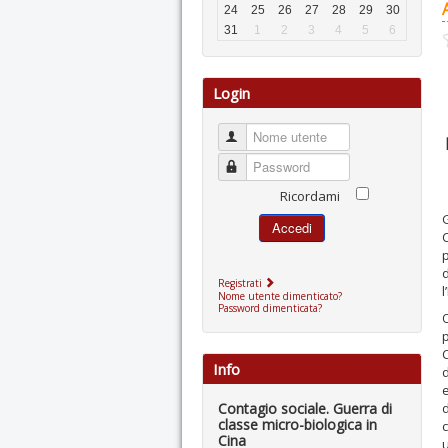
24
25
26
27
28
29
30
31
1
2
3
4
5
6
Login
Nome utente
Password
Ricordami
G
Accedi
C
p
d
Registrati
l
Nome utente dimenticato?
Password dimenticata?
O
Info
d
Contagio sociale. Guerra di
d
classe micro-biologica in
c
Cina
u