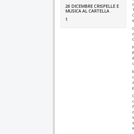
26 DICEMBRE CRISPELLE E
1
MUSICA AL CARTELLA
1
P
i
M
a
p
C
c
d
s
s
i