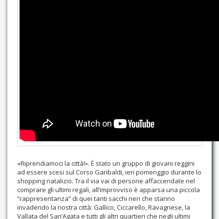
Contatti
«Riprendiamoci la città!». È stato un gruppo di giovani reggini
ad essere scesi sul Corso Garibaldi, ieri pomeriggio durante lo
shopping natalizio. Tra il via vai di persone affaccendate nel
comprare gli ultimi regali, all’improvviso è apparsa una piccola
“rappresentanza” di quei tanti sacchi neri che stanno
invadendo la nostra città: Gallico, Ciccarello, Ravagnese, la
Vallata del San’Agata e tutti gli altri quartieri che negli ultimi