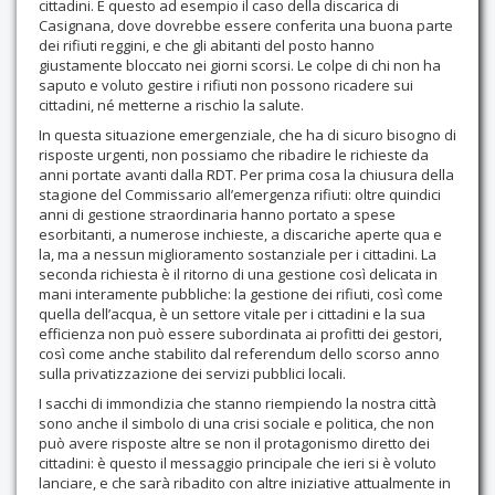
cittadini. È questo ad esempio il caso della discarica di
Casignana, dove dovrebbe essere conferita una buona parte
dei rifiuti reggini, e che gli abitanti del posto hanno
giustamente bloccato nei giorni scorsi. Le colpe di chi non ha
saputo e voluto gestire i rifiuti non possono ricadere sui
cittadini, né metterne a rischio la salute.
In questa situazione emergenziale, che ha di sicuro bisogno di
risposte urgenti, non possiamo che ribadire le richieste da
anni portate avanti dalla RDT. Per prima cosa la chiusura della
stagione del Commissario all’emergenza rifiuti: oltre quindici
anni di gestione straordinaria hanno portato a spese
esorbitanti, a numerose inchieste, a discariche aperte qua e
la, ma a nessun miglioramento sostanziale per i cittadini. La
seconda richiesta è il ritorno di una gestione così delicata in
mani interamente pubbliche: la gestione dei rifiuti, così come
quella dell’acqua, è un settore vitale per i cittadini e la sua
efficienza non può essere subordinata ai profitti dei gestori,
così come anche stabilito dal referendum dello scorso anno
sulla privatizzazione dei servizi pubblici locali.
I sacchi di immondizia che stanno riempiendo la nostra città
sono anche il simbolo di una crisi sociale e politica, che non
può avere risposte altre se non il protagonismo diretto dei
cittadini: è questo il messaggio principale che ieri si è voluto
lanciare, e che sarà ribadito con altre iniziative attualmente in