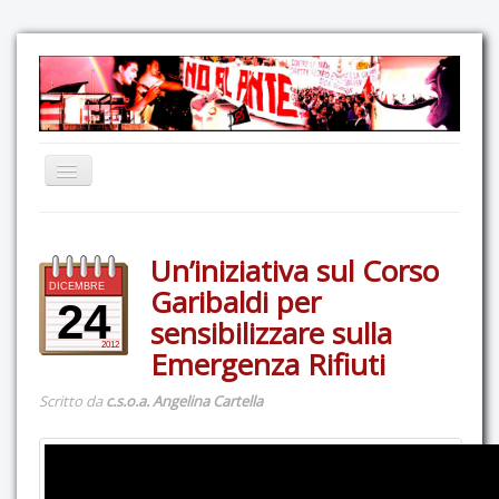
Home
Un’iniziativa sul Corso
Comunicazione
DICEMBRE
Garibaldi per
Eventi
24
sensibilizzare sulla
GAS Felce & Mirtillo
2012
Emergenza Rifiuti
No Ponte!
Scritto da
c.s.o.a. Angelina Cartella
Ricostruiamo il Cartella!
Mediateca
Autoproduzioni