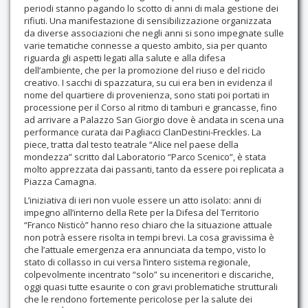
periodi stanno pagando lo scotto di anni di mala gestione dei
rifiuti. Una manifestazione di sensibilizzazione organizzata
da diverse associazioni che negli anni si sono impegnate sulle
varie tematiche connesse a questo ambito, sia per quanto
riguarda gli aspetti legati alla salute e alla difesa
dell’ambiente, che per la promozione del riuso e del riciclo
creativo. I sacchi di spazzatura, su cui era ben in evidenza il
nome del quartiere di provenienza, sono stati poi portati in
processione per il Corso al ritmo di tamburi e grancasse, fino
ad arrivare a Palazzo San Giorgio dove è andata in scena una
performance curata dai Pagliacci ClanDestini-Freckles. La
piece, tratta dal testo teatrale “Alice nel paese della
mondezza” scritto dal Laboratorio “Parco Scenico”, è stata
molto apprezzata dai passanti, tanto da essere poi replicata a
Piazza Camagna.
L’iniziativa di ieri non vuole essere un atto isolato: anni di
impegno all’interno della Rete per la Difesa del Territorio
“Franco Nisticò” hanno reso chiaro che la situazione attuale
non potrà essere risolta in tempi brevi. La cosa gravissima è
che l’attuale emergenza era annunciata da tempo, visto lo
stato di collasso in cui versa l’intero sistema regionale,
colpevolmente incentrato “solo” su inceneritori e discariche,
oggi quasi tutte esaurite o con gravi problematiche strutturali
che le rendono fortemente pericolose per la salute dei