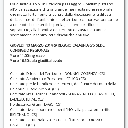
Ma questo è solo un ulteriore passaggio: i Comitati puntano
all’organizzazione di una grande manifestazione regionale
che metta fortemente al centro della discussione la difesa
della salute, dell’ambiente e del territorio calabrese, puntando
a un modello sostenibile per la gestione dei rifiuti e,
soprattutto, alla bonifica dei territori devastati da anni di
sversamenti incontrollati e discariche abusive.
GIOVEDI' 13 MARZO 2014 @ REGGIO CALABRIA c/o SEDE
CONSIGLIO REGIONALE
* ore 11.00 ingresso
* ore 16.30 sala giuditta levato
Comitato Difesa del Territorio – DONNICI, COSENZA (CS)
Comitato Ambientale Presilano - CELICO (CS)
Comitato per le bonifiche dei terreni, dei fiumi e dei mari della
Calabria - PRAIA A MARE (CS)
Comitato No Discarica Pianopoli - SERRASTRETTA, PIANOPOLI,
LAMEZIA TERME (CZ)
No discarica Giani - LAGO (CS)
Comitato civico spontaneo per il “NO” alla piattaforma rifiuti -
BISIGNANO (CS)
Comitato Territoriale Valle Crati, Rifiuti Zero - TORANO
CASTELLO (CS)