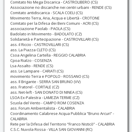
Comitato No Mega Discarica - CASTROLIBERO (CS)
Associazione no discariche nei centri urbani - RENDE (CS)
Comitato antidiscarica - SCALA COELI (CS)
Movimento Terra, Aria, Acqua e Libertà - CROTONE
Comitato per la Difesa dei Beni Comuni - ACRI (CS)
associazione Paolab - PAOLA (CS)
Badolato in Movimento - BADOLATO (CZ)
Solidarietà e Partecipazione - CASTROVILLARI (CS)
ass. il Riccio - CASTROVILLARI (CS)
ass. La Piazza CLETO (CS)
Csoa Angelina Cartella - REGGIO CALABRIA
Cpoa Rialzo - COSENZA
Lsa Assalto - RENDE (CS)
ass. Le Lampare - CARIATI (CS)
movimento Terra e POPOLO - ROSSANO (CS)
ass. Il Brigante - SERRA SAN BRUNO (VV)
ass. Fratorel - CORTALE (CZ)
ass. Net-left - SAN DONATO DI NINEA (CS)
LSOA Ex-Palestra - LAMEZIA TERME (CZ)
Scuola del Vento - CAMPO ROM COSENZA
ass. Forum Ambientalista - CALABRIA
Coordinamento Calabrese Acqua Pubblica “Bruno Arcuri” -
CALABRIA
Rete per la Difesa del Territorio “Franco Nisticò” - CALABRIA
C.S.C. Nuvola Rossa - VILLA SAN GIOVANNI (RC)