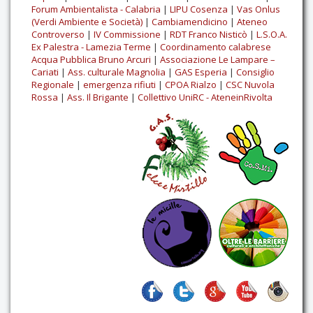
Forum Ambientalista - Calabria
|
LIPU Cosenza
|
Vas Onlus
(Verdi Ambiente e Società)
|
Cambiamendicino
|
Ateneo
Controverso
|
IV Commissione
|
RDT Franco Nisticò
|
L.S.O.A.
Ex Palestra - Lamezia Terme
|
Coordinamento calabrese
Acqua Pubblica Bruno Arcuri
|
Associazione Le Lampare –
Cariati
|
Ass. culturale Magnolia
|
GAS Esperia
|
Consiglio
Regionale
|
emergenza rifiuti
|
CPOA Rialzo
|
CSC Nuvola
Rossa
|
Ass. Il Brigante
|
Collettivo UniRC - AteneinRivolta