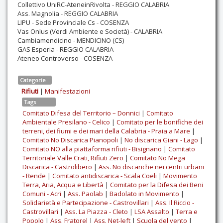
Collettivo UniRC-AteneinRivolta - REGGIO CALABRIA
Ass. Magnolia - REGGIO CALABRIA
LIPU - Sede Provinciale Cs - COSENZA
Vas Onlus (Verdi Ambiente e Società) - CALABRIA
Cambiamendicino - MENDICINO (CS)
GAS Esperia - REGGIO CALABRIA
Ateneo Controverso - COSENZA
Categorie
Rifiuti
|
Manifestazioni
Tags
Comitato Difesa del Territorio – Donnici
|
Comitato
Ambientale Presilano - Celico
|
Comitato per le bonifiche dei
terreni, dei fiumi e dei mari della Calabria - Praia a Mare
|
Comitato No Discarica Pianopoli
|
No discarica Giani - Lago
|
Comitato NO alla piattaforma rifiuti - Bisignano
|
Comitato
Territoriale Valle Crati, Rifiuti Zero
|
Comitato No Mega
Discarica - Castrolibero
|
Ass. No discariche nei centri urbani
- Rende
|
Comitato antidiscarica - Scala Coeli
|
Movimento
Terra, Aria, Acqua e Libertà
|
Comitato per la Difesa dei Beni
Comuni - Acri
|
Ass. Paolab
|
Badolato in Movimento
|
Solidarietà e Partecipazione - Castrovillari
|
Ass. Il Riccio -
Castrovillari
|
Ass. La Piazza - Cleto
|
LSA Assalto
|
Terra e
Popolo
|
Ass. Fratorel
|
Ass. Net-left
|
Scuola del vento
|