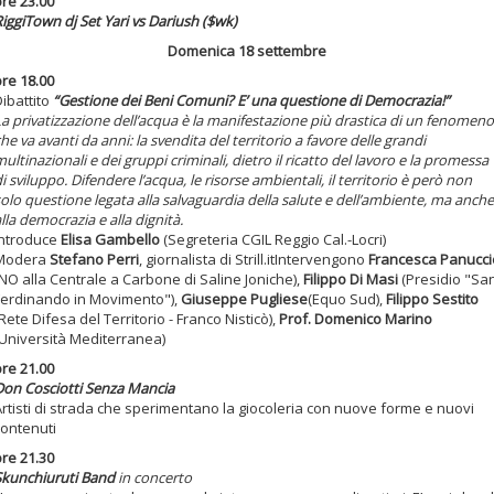
ore 23.00
iggiTown dj Set Yari vs Dariush ($wk)
Domenica 18 settembre
ore 18.00
ibattito
“Gestione dei Beni Comuni? E’ una questione di Democrazia!”
a privatizzazione dell’acqua è la manifestazione più drastica di un fenomeno
he va avanti da anni: la svendita del territorio a favore delle grandi
ultinazionali e dei gruppi criminali, dietro il ricatto del lavoro e la promessa
i sviluppo. Difendere l’acqua, le risorse ambientali, il territorio è però non
olo questione legata alla salvaguardia della salute e dell’ambiente, ma anche
lla democrazia e alla dignità.
Introduce
Elisa Gambello
(Segreteria CGIL Reggio Cal.-Locri)
Modera
Stefano Perri
, giornalista di Strill.itIntervengono
Francesca Panucci
NO alla Centrale a Carbone di Saline Joniche),
Filippo Di Masi
(Presidio "Sa
Ferdinando in Movimento"),
Giuseppe Pugliese
(Equo Sud),
Filippo Sestito
Rete Difesa del Territorio - Franco Nisticò),
Prof. Domenico Marino
(Università Mediterranea)
ore 21.00
Don Cosciotti Senza Mancia
Artisti di strada che sperimentano la giocoleria con nuove forme e nuovi
contenuti
ore 21.30
Skunchiuruti Band
in concerto