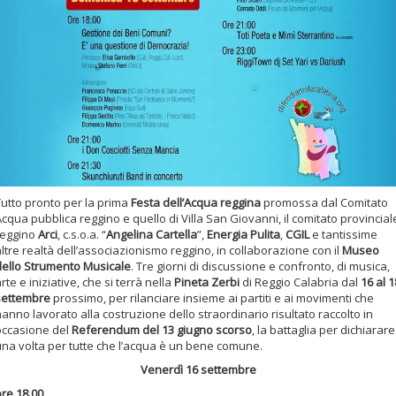
Tutto pronto per la prima
Festa dell’Acqua reggina
promossa dal Comitato
cqua pubblica reggino e quello di Villa San Giovanni, il comitato provincial
reggino
Arci
, c.s.o.a. “
Angelina Cartella
”,
Energia Pulita
,
CGIL
e tantissime
ltre realtà dell’associazionismo reggino, in collaborazione con il
Museo
dello Strumento Musicale
. Tre giorni di discussione e confronto, di musica,
rte e iniziative, che si terrà nella
Pineta Zerbi
di Reggio Calabria dal
16 al 1
settembre
prossimo, per rilanciare insieme ai partiti e ai movimenti che
anno lavorato alla costruzione dello straordinario risultato raccolto in
occasione del
Referendum del 13 giugno scorso
, la battaglia per dichiarare
una volta per tutte che l’acqua è un bene comune.
Venerdì 16 settembre
ore 18.00