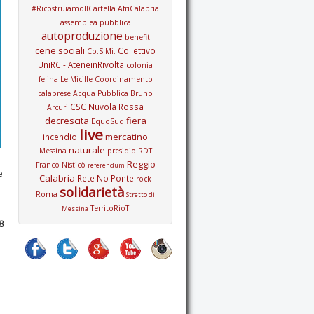
#RicostruiamoIlCartella
AfriCalabria
assemblea pubblica
autoproduzione
benefit
cene sociali
Collettivo
Co.S.Mi.
UniRC - AteneinRivolta
colonia
felina Le Micille
Coordinamento
calabrese Acqua Pubblica Bruno
CSC Nuvola Rossa
Arcuri
decrescita
fiera
EquoSud
live
mercatino
incendio
naturale
Messina
presidio
RDT
Reggio
Franco Nisticò
referendum
e
Calabria
Rete No Ponte
rock
solidarietà
Roma
Stretto di
TerritoRioT
Messina
8