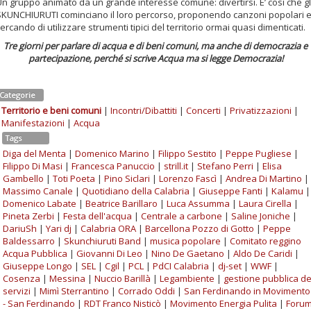
Un gruppo animato da un grande interesse comune: divertirsi. E’ cosi che gl
SKUNCHIURUTI cominciano il loro percorso, proponendo canzoni popolari 
ercando di utilizzare strumenti tipici del territorio ormai quasi dimenticati.
Tre giorni per parlare di acqua e di beni comuni, ma anche di democrazia e
partecipazione, perché si scrive Acqua ma si legge Democrazia!
Categorie
Territorio e beni comuni
|
Incontri/Dibattiti
|
Concerti
|
Privatizzazioni
|
Manifestazioni
|
Acqua
Tags
Diga del Menta
|
Domenico Marino
|
Filippo Sestito
|
Peppe Pugliese
|
Filippo Di Masi
|
Francesca Panuccio
|
strill.it
|
Stefano Perri
|
Elisa
Gambello
|
Toti Poeta
|
Pino Siclari
|
Lorenzo Fascì
|
Andrea Di Martino
|
Massimo Canale
|
Quotidiano della Calabria
|
Giuseppe Fanti
|
Kalamu
|
Domenico Labate
|
Beatrice Barillaro
|
Luca Assumma
|
Laura Cirella
|
Pineta Zerbi
|
Festa dell'acqua
|
Centrale a carbone
|
Saline Joniche
|
DariuSh
|
Yari dj
|
Calabria ORA
|
Barcellona Pozzo di Gotto
|
Peppe
Baldessarro
|
Skunchiuruti Band
|
musica popolare
|
Comitato reggino
Acqua Pubblica
|
Giovanni Di Leo
|
Nino De Gaetano
|
Aldo De Caridi
|
Giuseppe Longo
|
SEL
|
Cgil
|
PCL
|
PdCI Calabria
|
dj-set
|
WWF
|
Cosenza
|
Messina
|
Nuccio Barillà
|
Legambiente
|
gestione pubblica de
servizi
|
Mimì Sterrantino
|
Corrado Oddi
|
San Ferdinando in Movimento
- San Ferdinando
|
RDT Franco Nisticò
|
Movimento Energia Pulita
|
Foru