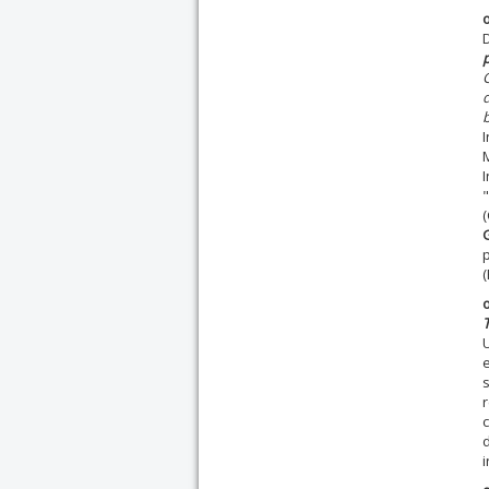
D
G
d
"
p
(
U
e
r
d
i