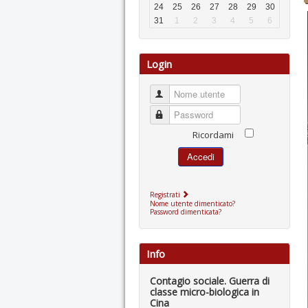
24
25
26
27
28
29
30
31
1
2
3
4
5
6
Login
Nome utente
Password
Ricordami
Accedi
Registrati
Nome utente dimenticato?
Password dimenticata?
Info
Contagio sociale. Guerra di
classe micro-biologica in
Cina