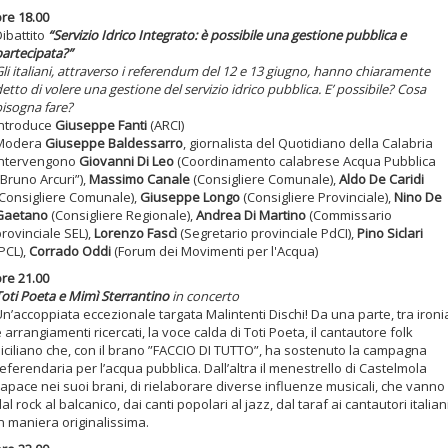
ore 18.00
ibattito
“Servizio Idrico Integrato: è possibile una gestione pubblica e
partecipata?”
li italiani, attraverso i referendum del 12 e 13 giugno, hanno chiaramente
etto di volere una gestione del servizio idrico pubblica. E’ possibile? Cosa
bisogna fare?
Introduce
Giuseppe Fanti
(ARCI)
Modera
Giuseppe Baldessarro
, giornalista del Quotidiano della Calabria
Intervengono
Giovanni Di Leo
(Coordinamento calabrese Acqua Pubblica
Bruno Arcuri”),
Massimo Canale
(Consigliere Comunale),
Aldo De Caridi
(Consigliere Comunale),
Giuseppe Longo
(Consigliere Provinciale),
Nino De
Gaetano
(Consigliere Regionale),
Andrea Di Martino
(Commissario
rovinciale SEL),
Lorenzo Fascì
(Segretario provinciale PdCI),
Pino Siclari
PCL),
Corrado Oddi
(Forum dei Movimenti per l'Acqua)
ore 21.00
Toti Poeta e Mimì Sterrantino
in concerto
n’accoppiata eccezionale targata Malintenti Dischi! Da una parte, tra ironi
 arrangiamenti ricercati, la voce calda di Toti Poeta, il cantautore folk
siciliano che, con il brano ”FACCIO DI TUTTO”, ha sostenuto la campagna
eferendaria per l’acqua pubblica. Dall’altra il menestrello di Castelmola
capace nei suoi brani, di rielaborare diverse influenze musicali, che vanno
al rock al balcanico, dai canti popolari al jazz, dal taraf ai cantautori italiani
n maniera originalissima.