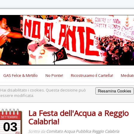
GAS Felce & Mirtillo
No Ponte!
Ricostruiamo il Cartella!
Mediat
Hai disabilitato i cookies. Questa decisione può
Riesamina Cookies
essere modificata.
La Festa dell'Acqua a Reggio
SETTEMBRE
Calabria!
03
Scritto da
Comitato Acqua Pubblica Reggio Calabria
2011