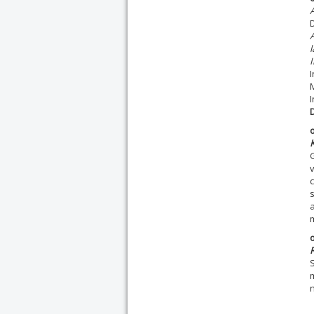
A
D
A
l
v
s
m
R
n