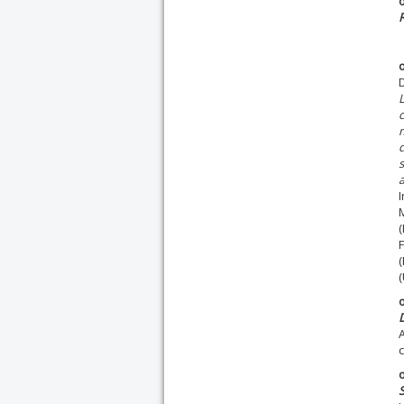
R
D
L
c
m
d
s
a
(
(