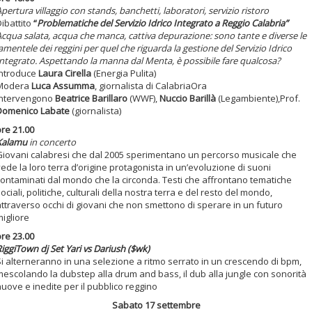
pertura villaggio con stands, banchetti, laboratori, servizio ristoro
ibattito
“
Problematiche del Servizio Idrico Integrato a Reggio Calabria”
cqua salata, acqua che manca, cattiva depurazione: sono tante e diverse le
amentele dei reggini per quel che riguarda la gestione del Servizio Idrico
Integrato. Aspettando la manna dal Menta, è possibile fare qualcosa?
Introduce
Laura Cirella
(Energia Pulita)
Modera
Luca Assumma
, giornalista di CalabriaOra
Intervengono
Beatrice Barillaro
(WWF),
Nuccio Barillà
(Legambiente),Prof.
Domenico Labate
(giornalista)
ore 21.00
Kalamu
in concerto
Giovani calabresi che dal 2005 sperimentano un percorso musicale che
ede la loro terra d’origine protagonista in un’evoluzione di suoni
contaminati dal mondo che la circonda. Testi che affrontano tematiche
ociali, politiche, culturali della nostra terra e del resto del mondo,
attraverso occhi di giovani che non smettono di sperare in un futuro
igliore
ore 23.00
iggiTown dj Set Yari vs Dariush ($wk)
Si alterneranno in una selezione a ritmo serrato in un crescendo di bpm,
mescolando la dubstep alla drum and bass, il dub alla jungle con sonorità
uove e inedite per il pubblico reggino
Sabato 17 settembre