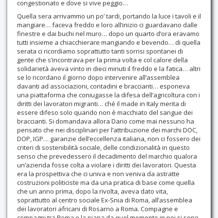
congestionato e dove si vive peggio…
Quella sera arrivammo un po’ tardi, portando la luce i tavoli e il
mangiare… faceva freddo e loro all’inizio ci guardavano dalle
finestre e dai buchi nel muro… dopo un quarto d’ora eravamo
tutti insieme a chiacchierare mangiando e bevendo… di quella
serata ci ricordiamo soprattutto tanti sorrisi spontanei di
gente che s’incontrava per la prima volta e col calore della
solidarietà aveva vinto in dieci minuti il freddo e la fatica… altri
se lo ricordano il giorno dopo intervenire all’assemblea
davanti ad associazioni, contadini e braccianti… esponeva
una piattaforma che coniugasse la difesa dell’agricoltura con i
diritti dei lavoratori migranti… ché il made in Italy merita di
essere difeso solo quando non è macchiato del sangue dei
braccianti. Si domandava allora Dario come mai nessuno ha
pensato che nei disciplinari per l’attribuzione dei marchi DOC,
DOP, IGP… garanzie dell’eccellenza italiana, non ci fossero dei
criteri di sostenibilità sociale, delle condizionalità in questo
senso che prevedessero il decadimento del marchio qualora
un’azienda fosse colta a violare i diritti dei lavoratori. Questa
era la prospettiva che ci univa e non veniva da astratte
costruzioni politiciste ma da una pratica di base come quella
che un anno prima, dopo la rivolta, aveva dato vita,
soprattutto al centro sociale Ex-Snia di Roma, all’assemblea
dei lavoratori africani di Rosarno a Roma. Compagne e
compagni tra Roma e la piana da quel momento in poi si sono