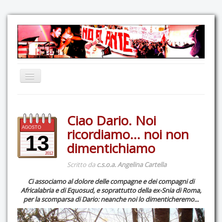
Home
Ciao Dario. Noi
Comunicazione
AGOSTO
ricordiamo… noi non
Eventi
13
dimentichiamo
GAS Felce & Mirtillo
2012
Scritto da
c.s.o.a. Angelina Cartella
No Ponte!
Ci associamo al dolore delle compagne e dei compagni di
Ricostruiamo il Cartella!
Africalabria e di Equosud, e soprattutto della ex-Snia di Roma,
per la scomparsa di Dario: neanche noi lo dimenticheremo...
Mediateca
Autoproduzioni