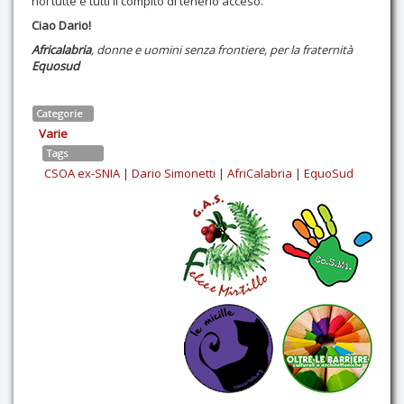
noi tutte e tutti il compito di tenerlo acceso.
Ciao Dario!
Africalabria
, donne e uomini senza frontiere, per la fraternità
Equosud
Categorie
Varie
Tags
CSOA ex-SNIA
|
Dario Simonetti
|
AfriCalabria
|
EquoSud