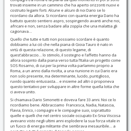
trovati insieme in un cammino che ha aperto orizzonti nuovi e
costruito legami forti. Alcune e alcuni di noi Dario se lo
ricordano da allora. Si ricordano con quanta energia Dario ha
battuto questo sentiero aspro, sospingendo avanti anche noi,
africani e non, senza badare alla zoppìa che una malattia gli
cagionava…
Quello che tutte e tutti non possiamo scordare è quanto
dobbiamo a lui ciò che nella piana di Gioia Tauro è nato in
virtù di questa relazione, di questo legame, di
quest’abbraccio… lo stimolo, il sostegno e l’affetto hanno da
allora sospinto dalla piana verso tutta l’Italia un progetto come
SOS Rosarno, di cui per la prima volta parlammo proprio a
Roma, a un anno dalla rivolta, a una riunione in cui Dario era
non solo presente, ma determinante, lucido, puntiglioso,
ruvido quanto entusiasta… e insieme ad altri ci proponeva
questo tentativo per sviluppare in altre forme quella lotta che
ci aveva unito.
Si chiamava Dario Simonetti e doveva fare 33 anni. Noi ce lo
ricordiamo bene. Abbracciamo Francesca, Nadia, Natascia,
Flavia, Enrico, i compagni e le compagne suoi, soprattutto
quelle e quelli che nel centro sociale occupato Ex-Snia Viscosa
avevano visto negli ultimi anni esplodere la sua forza vitale in
un fuoco di energia militante che sembrava inesauribile… a