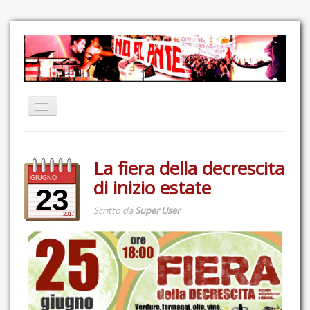
Home
La fiera della decrescita
Comunicazione
GIUGNO
di inizio estate
Eventi
23
Scritto da
Super User
GAS Felce & Mirtillo
2017
No Ponte!
Ricostruiamo il Cartella!
Mediateca
Autoproduzioni