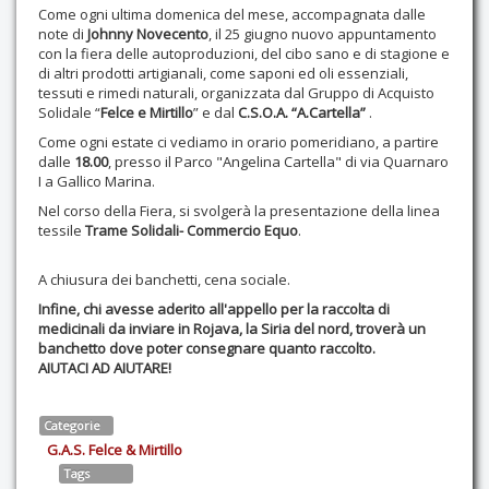
Come ogni ultima domenica del mese, accompagnata dalle
note di
Johnny Novecento
, il 25 giugno nuovo appuntamento
con la fiera delle autoproduzioni, del cibo sano e di stagione e
di altri prodotti artigianali, come saponi ed oli essenziali,
tessuti e rimedi naturali, organizzata dal Gruppo di Acquisto
Solidale “
Felce e Mirtillo
” e dal
C.S.O.A. “A.Cartella”
.
Come ogni estate ci vediamo in orario pomeridiano, a partire
dalle
18.00
, presso il Parco "Angelina Cartella" di via Quarnaro
I a Gallico Marina.
Nel corso della Fiera, si svolgerà la presentazione della linea
tessile
Trame Solidali- Commercio Equo
.
A chiusura dei banchetti, cena sociale.
Infine, chi avesse aderito all'appello per la raccolta di
medicinali da inviare in Rojava, la Siria del nord, troverà un
banchetto dove poter consegnare quanto raccolto.
AIUTACI AD AIUTARE!
Categorie
G.A.S. Felce & Mirtillo
Tags