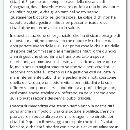
cittadini. È questo ad esempio il caso della discarica di
Casignana, dove dovrebbe essere conferita una buona parte
dei rifiuti reggini, e che gli abitanti del posto hanno
giustamente bloccato nei giorni scorsi. Le colpe di chi non ha
saputo e voluto gestire i rifiuti non possono ricadere sui
cittadini, né metterne a rischio la salute.
In questa situazione emergenziale, che ha di sicuro bisogno di
risposte urgenti, non possiamo che ribadire le richieste da
anni portate avanti dalla RDT. Per prima cosa la chiusura della
stagione del Commissario all’emergenza rifiuti: oltre quindici
anni di gestione straordinaria hanno portato a spese
esorbitanti, a numerose inchieste, a discariche aperte qua e
la, ma a nessun miglioramento sostanziale per i cittadini. La
seconda richiesta è il ritorno di una gestione così delicata in
mani interamente pubbliche: la gestione dei rifiuti, così come
quella dell’acqua, è un settore vitale per i cittadini e la sua
efficienza non può essere subordinata ai profitti dei gestori,
così come anche stabilito dal referendum dello scorso anno
sulla privatizzazione dei servizi pubblici locali.
I sacchi di immondizia che stanno riempiendo la nostra città
sono anche il simbolo di una crisi sociale e politica, che non
può avere risposte altre se non il protagonismo diretto dei
cittadini: è questo il messaggio principale che ieri si è voluto
lanciare, e che sarà ribadito con altre iniziative attualmente in