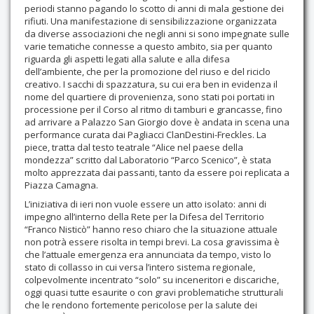
periodi stanno pagando lo scotto di anni di mala gestione dei
rifiuti. Una manifestazione di sensibilizzazione organizzata
da diverse associazioni che negli anni si sono impegnate sulle
varie tematiche connesse a questo ambito, sia per quanto
riguarda gli aspetti legati alla salute e alla difesa
dell’ambiente, che per la promozione del riuso e del riciclo
creativo. I sacchi di spazzatura, su cui era ben in evidenza il
nome del quartiere di provenienza, sono stati poi portati in
processione per il Corso al ritmo di tamburi e grancasse, fino
ad arrivare a Palazzo San Giorgio dove è andata in scena una
performance curata dai Pagliacci ClanDestini-Freckles. La
piece, tratta dal testo teatrale “Alice nel paese della
mondezza” scritto dal Laboratorio “Parco Scenico”, è stata
molto apprezzata dai passanti, tanto da essere poi replicata a
Piazza Camagna.
L’iniziativa di ieri non vuole essere un atto isolato: anni di
impegno all’interno della Rete per la Difesa del Territorio
“Franco Nisticò” hanno reso chiaro che la situazione attuale
non potrà essere risolta in tempi brevi. La cosa gravissima è
che l’attuale emergenza era annunciata da tempo, visto lo
stato di collasso in cui versa l’intero sistema regionale,
colpevolmente incentrato “solo” su inceneritori e discariche,
oggi quasi tutte esaurite o con gravi problematiche strutturali
che le rendono fortemente pericolose per la salute dei