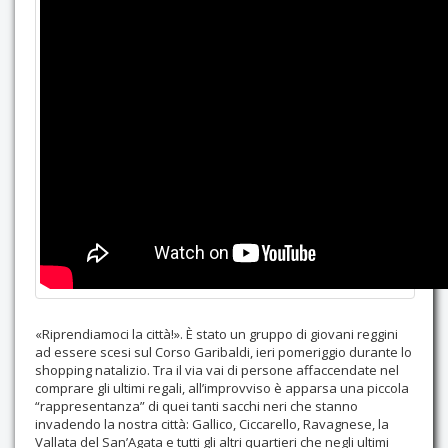
Contatti
«Riprendiamoci la città!». È stato un gruppo di giovani reggini
ad essere scesi sul Corso Garibaldi, ieri pomeriggio durante lo
shopping natalizio. Tra il via vai di persone affaccendate nel
comprare gli ultimi regali, all’improvviso è apparsa una piccola
“rappresentanza” di quei tanti sacchi neri che stanno
invadendo la nostra città: Gallico, Ciccarello, Ravagnese, la
Vallata del San’Agata e tutti gli altri quartieri che negli ultimi