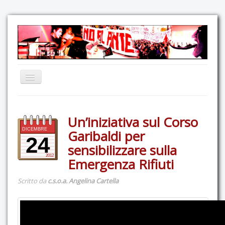
Home
Un’iniziativa sul Corso
Comunicazione
DICEMBRE
Garibaldi per
Eventi
24
sensibilizzare sulla
GAS Felce & Mirtillo
2012
Emergenza Rifiuti
No Ponte!
Scritto da
c.s.o.a. Angelina Cartella
Ricostruiamo il Cartella!
Mediateca
Autoproduzioni