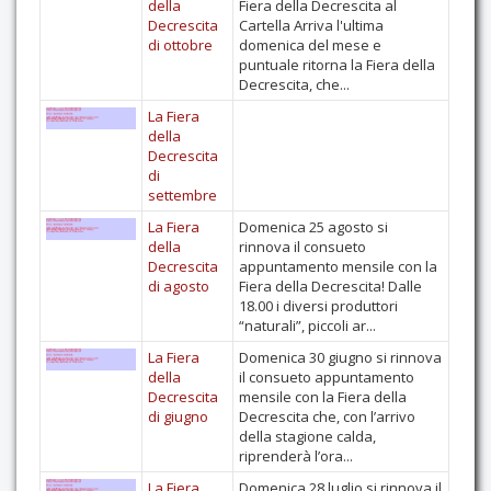
della
Fiera della Decrescita al
Decrescita
Cartella Arriva l'ultima
di ottobre
domenica del mese e
puntuale ritorna la Fiera della
Decrescita, che...
La Fiera
della
Decrescita
di
settembre
La Fiera
Domenica 25 agosto si
della
rinnova il consueto
Decrescita
appuntamento mensile con la
di agosto
Fiera della Decrescita! Dalle
18.00 i diversi produttori
“naturali”, piccoli ar...
La Fiera
Domenica 30 giugno si rinnova
della
il consueto appuntamento
Decrescita
mensile con la Fiera della
di giugno
Decrescita che, con l’arrivo
della stagione calda,
riprenderà l’ora...
La Fiera
Domenica 28 luglio si rinnova il