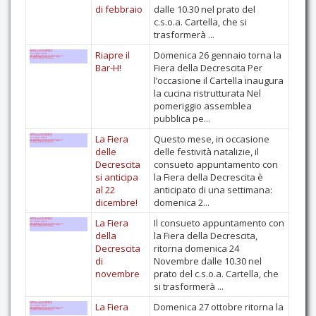
di febbraio
dalle 10.30 nel prato del
c.s.o.a. Cartella, che si
trasformerà ...
Riapre il
Domenica 26 gennaio torna la
Bar-H!
Fiera della Decrescita Per
l’occasione il Cartella inaugura
la cucina ristrutturata Nel
pomeriggio assemblea
pubblica pe...
La Fiera
Questo mese, in occasione
delle
delle festività natalizie, il
Decrescita
consueto appuntamento con
si anticipa
la Fiera della Decrescita è
al 22
anticipato di una settimana:
dicembre!
domenica 2...
La Fiera
Il consueto appuntamento con
della
la Fiera della Decrescita,
Decrescita
ritorna domenica 24
di
Novembre dalle 10.30 nel
novembre
prato del c.s.o.a. Cartella, che
si trasformerà ...
La Fiera
Domenica 27 ottobre ritorna la