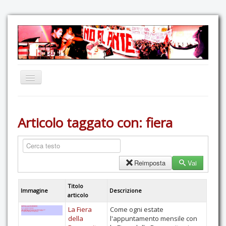
Home
Articolo taggato con: fiera
Comunicazione
Eventi
GAS Felce & Mirtillo
Reimposta
Vai
No Ponte!
Titolo
Ricostruiamo il Cartella!
Immagine
Descrizione
articolo
Mediateca
La Fiera
Come ogni estate
della
l'appuntamento mensile con
Autoproduzioni