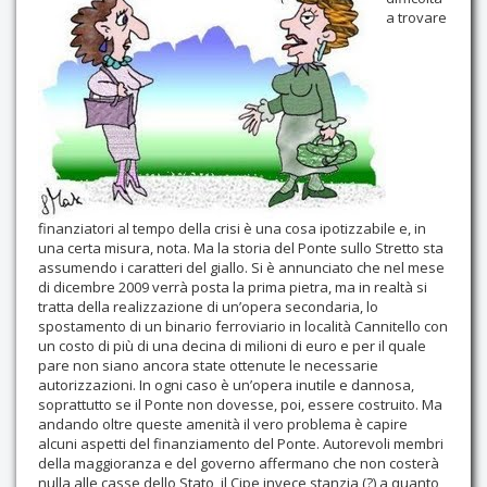
a trovare
Contatti
finanziatori al tempo della crisi è una cosa ipotizzabile e, in
una certa misura, nota. Ma la storia del Ponte sullo Stretto sta
assumendo i caratteri del giallo. Si è annunciato che nel mese
di dicembre 2009 verrà posta la prima pietra, ma in realtà si
tratta della realizzazione di un’opera secondaria, lo
spostamento di un binario ferroviario in località Cannitello con
un costo di più di una decina di milioni di euro e per il quale
pare non siano ancora state ottenute le necessarie
autorizzazioni. In ogni caso è un’opera inutile e dannosa,
soprattutto se il Ponte non dovesse, poi, essere costruito. Ma
andando oltre queste amenità il vero problema è capire
alcuni aspetti del finanziamento del Ponte. Autorevoli membri
della maggioranza e del governo affermano che non costerà
nulla alle casse dello Stato, il Cipe invece stanzia (?) a quanto