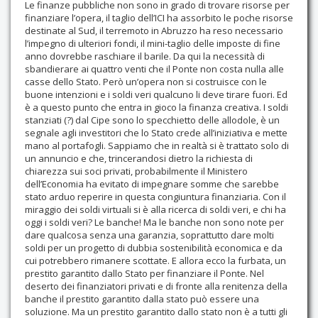
Le finanze pubbliche non sono in grado di trovare risorse per
finanziare l’opera, il taglio dell’ICI ha assorbito le poche risorse
destinate al Sud, il terremoto in Abruzzo ha reso necessario
l’impegno di ulteriori fondi, il mini-taglio delle imposte di fine
anno dovrebbe raschiare il barile. Da qui la necessità di
sbandierare ai quattro venti che il Ponte non costa nulla alle
casse dello Stato. Però un’opera non si costruisce con le
buone intenzioni e i soldi veri qualcuno li deve tirare fuori. Ed
è a questo punto che entra in gioco la finanza creativa. I soldi
stanziati (?) dal Cipe sono lo specchietto delle allodole, è un
segnale agli investitori che lo Stato crede all’iniziativa e mette
mano al portafogli. Sappiamo che in realtà si è trattato solo di
un annuncio e che, trincerandosi dietro la richiesta di
chiarezza sui soci privati, probabilmente il Ministero
dell’Economia ha evitato di impegnare somme che sarebbe
stato arduo reperire in questa congiuntura finanziaria. Con il
miraggio dei soldi virtuali si è alla ricerca di soldi veri, e chi ha
oggi i soldi veri? Le banche! Ma le banche non sono note per
dare qualcosa senza una garanzia, soprattutto dare molti
soldi per un progetto di dubbia sostenibilità economica e da
cui potrebbero rimanere scottate. E allora ecco la furbata, un
prestito garantito dallo Stato per finanziare il Ponte. Nel
deserto dei finanziatori privati e di fronte alla renitenza della
banche il prestito garantito dalla stato può essere una
soluzione. Ma un prestito garantito dallo stato non è a tutti gli