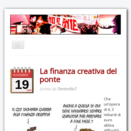
Home
La finanza creativa del
Comunicazione
NOVEMBRE
ponte
Eventi
19
Scritto da
TerritoRioT
GAS Felce & Mirtillo
2009
Che
No Ponte!
un’opera
Ricostruiamo il Cartella!
di 6, 3
miliardi di
Mediateca
euro
abbia
Autoproduzioni
difficoltà