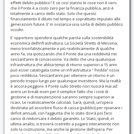
effetti debito pubblico? E se così stanno le cose non è vero
che il Ponte è a costo zero per la finanza pubblica, anzi è
totalmente a carico dello stato. Solo che questo
finanziamento è diluito nel tempo e soprattutto imputato alle
generazioni future. E’ in sostanza una sorta di debito pubblico
occulto.
E’ opportuno spendere qualche parola sulla sostenibilità
economica dell’infrastruttura. La Società Stretto di Messina,
meno trionfalisticamente e più realisticamente di qualche
anno fa, sta ipotizzando che il Ponte dia una redditività nei
sessant’anni di concessione. Va detto che una qualunque
infrastruttura che abbia tempi di ritorno superiori a 15 anni
può esser catalogata come un infrastruttura “ fredda” ossia
poco redditizia. Sessant’anni per ottenere un ritorno è un
periodo troppo lungo per qualunque investitore. Ma la realtà
è ancora peggiore. Il Ponte sullo Stretto non riuscirà mai ad
avere un break-even per il semplice fatto che i costi di
gestione e di manutenzione saranno sempre superiori ai
ricavi, se realisticamente calcolati. Sarà, quindi, un’opera
destinata ad assorbire flussi di cassa (pubblici) per ripianare i
deficit annuali, con l’aggiunta che lo stato dovrà poi farsi
carico di rimborsare il debito garantito. Lo Stato, quindi, in
ultima analisi, si troverà costretto a pagare interamente non
solo la costruzione, ma anche la gestione dell’opera. Per