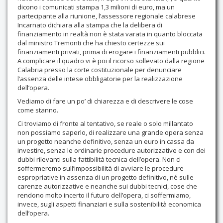
dicono i comunicati stampa 1,3 milioni di euro, ma un
partecipante alla riunione, l’assessore regionale calabrese
Incarnato dichiara alla stampa che la delibera di
finanziamento in realtà non è stata varata in quanto bloccata
dal ministro Tremonti che ha chiesto certezze sui
finanziamenti privati, prima di erogare i finanziamenti pubblici.
A complicare il quadro vi è poi il ricorso sollevato dalla regione
Calabria presso la corte costituzionale per denunciare
l’assenza delle intese obbligatorie per la realizzazione
dell’opera.
Vediamo di fare un po’ di chiarezza e di descrivere le cose
come stanno.
Ci troviamo di fronte al tentativo, se reale o solo millantato
non possiamo saperlo, di realizzare una grande opera senza
un progetto neanche definitivo, senza un euro in cassa da
investire, senza le ordinarie procedure autorizzative e con dei
dubbi rilevanti sulla fattibilità tecnica dell’opera. Non ci
soffermeremo sull’impossibilità di avviare le procedure
espropriative in assenza di un progetto definitivo, né sulle
carenze autorizzative e neanche sui dubbi tecnici, cose che
rendono molto incerto il futuro dell’opera, ci soffermiamo,
invece, sugli aspetti finanziari e sulla sostenibilità economica
dell’opera.