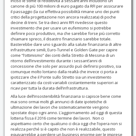
inciso le stime di redditività a sessant’anni includono un
canone di più 100 milioni di euro pagato da RFI per assicurare
il passaggio (la cui effettiva possibilità rimane uno dei punti
critici della progettazione non ancora realizzata) di poche
decine di treni. Se tra dieci anni RFI rivedesse questo
investimento che per usare un eufemismo si potrebbe
definire poco produttivo, ma che sarebbe forse più corretto
chiamare spreco, il disastro finanziario sarebbe totale.
Basterebbe dare uno sguardo alla salute finanziaria di altre
infrastrutture simili, Euro-Tunnel e Golden Gate per capire
come “l’ottimismo” dei conti della Stretto di Messina di un
ritorno dell’investimento durante i sessant’anni di
concessione che solo per assurdo può definirsi positivo, sia
comunque molto lontano dalla realtà che invece ci porta a
ipotizzare che il Ponte sullo Stretto sia un investimento
caratterizzato da costi variabili costantemente superiori ai
ricavi per tutta la durata dell’infrastruttura.
Alla luce dell’insostenibilità finanziaria si capisce bene come
mai sono ormai molti gli annunci di date ipotetiche di
ultimazione dei lavori che sistematicamente vengono
spostate dopo ogni anno. L’aggiornamento ad oggi di questa
lotteria fissa il 2016 come termine dei lavori.
Non ci
aspettiamo certo che qualcuno ci dica oggi che l’opera non si
realizza perché si è capito che non è realizzabile, questo
equivarrebbe a perdere un business enorme per le imprese