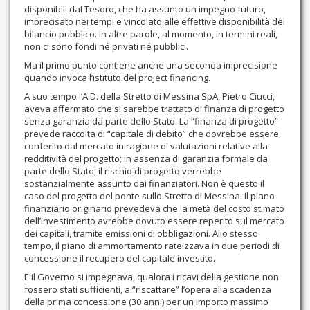
disponibili dal Tesoro, che ha assunto un impegno futuro,
imprecisato nei tempi e vincolato alle effettive disponibilità del
bilancio pubblico. In altre parole, al momento, in termini reali,
non ci sono fondi né privati né pubblici.
Ma il primo punto contiene anche una seconda imprecisione
quando invoca l’istituto del project financing.
A suo tempo l’A.D. della Stretto di Messina SpA, Pietro Ciucci,
aveva affermato che si sarebbe trattato di finanza di progetto
senza garanzia da parte dello Stato. La “finanza di progetto”
prevede raccolta di “capitale di debito” che dovrebbe essere
conferito dal mercato in ragione di valutazioni relative alla
redditività del progetto; in assenza di garanzia formale da
parte dello Stato, il rischio di progetto verrebbe
sostanzialmente assunto dai finanziatori. Non è questo il
caso del progetto del ponte sullo Stretto di Messina. Il piano
finanziario originario prevedeva che la metà del costo stimato
dell’investimento avrebbe dovuto essere reperito sul mercato
dei capitali, tramite emissioni di obbligazioni. Allo stesso
tempo, il piano di ammortamento rateizzava in due periodi di
concessione il recupero del capitale investito.
E il Governo si impegnava, qualora i ricavi della gestione non
fossero stati sufficienti, a “riscattare” l’opera alla scadenza
della prima concessione (30 anni) per un importo massimo