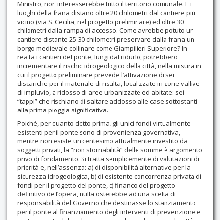
Ministro, non interesserebbe tutto il territorio comunale. E i
luoghi della frana distano oltre 20 chilometri dal cantiere più
vicino (via S. Cecilia, nel progetto preliminare) ed oltre 30
chilometri dalla rampa di accesso. Come avrebbe potuto un
cantiere distante 25-30 chilometri preservare dalla frana un
borgo medievale collinare come Giampilieri Superiore? In
realtà i cantieri del ponte, lungi dal ridurlo, potrebbero
incrementare il rischio idrogeologico della città, nella misura in
cui il progetto preliminare prevede l’attivazione di sei
discariche per il materiale di risulta, localizzate in zone vallive
di impluvio, a ridosso di aree urbanizzate ed abitate: sei
“tappi” che rischiano di saltare addosso alle case sottostanti
alla prima pioggia significativa.
Poiché, per quanto detto prima, gli unici fondi virtualmente
esistenti per il ponte sono di provenienza governativa,
mentre non esiste un centesimo attualmente investito da
soggetti privati, la “non stornabilità” delle somme è argomento
privo di fondamento. Si tratta semplicemente di valutazioni di
priorità e, nell’assenza: a) di disponibilità alternative per la
sicurezza idrogeologica, b) di esistente concorrenza privata di
fondi per il progetto del ponte, c) financo del progetto
definitivo dell’opera, nulla osterebbe ad una scelta di
responsabilità del Governo che destinasse lo stanziamento
per il ponte al finanziamento degli interventi di prevenzione e