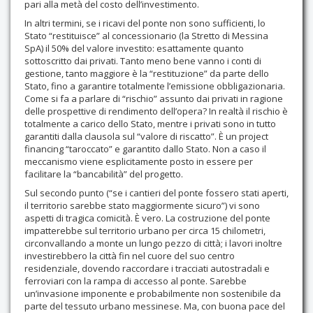
pari alla metà del costo dell’investimento.
In altri termini, se i ricavi del ponte non sono sufficienti, lo
Stato “restituisce” al concessionario (la Stretto di Messina
SpA) il 50% del valore investito: esattamente quanto
sottoscritto dai privati. Tanto meno bene vanno i conti di
gestione, tanto maggiore è la “restituzione” da parte dello
Stato, fino a garantire totalmente l’emissione obbligazionaria.
Come si fa a parlare di “rischio” assunto dai privati in ragione
delle prospettive di rendimento dell’opera? In realtà il rischio è
totalmente a carico dello Stato, mentre i privati sono in tutto
garantiti dalla clausola sul “valore di riscatto”. È un project
financing “taroccato” e garantito dallo Stato. Non a caso il
meccanismo viene esplicitamente posto in essere per
facilitare la “bancabilità” del progetto.
Sul secondo punto (“se i cantieri del ponte fossero stati aperti,
il territorio sarebbe stato maggiormente sicuro”) vi sono
aspetti di tragica comicità. È vero. La costruzione del ponte
impatterebbe sul territorio urbano per circa 15 chilometri,
circonvallando a monte un lungo pezzo di città; i lavori inoltre
investirebbero la città fin nel cuore del suo centro
residenziale, dovendo raccordare i tracciati autostradali e
ferroviari con la rampa di accesso al ponte. Sarebbe
un’invasione imponente e probabilmente non sostenibile da
parte del tessuto urbano messinese. Ma, con buona pace del