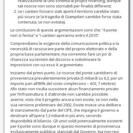
realizzazione di uno schema di project financing, dunque
tali risorse non sono stornabili per finalità differenti;
se i cantieri fossero stati aperti il territorio sarebbe stato
più sicuro (e la tragedia di Giampilieri sarebbe forse stata
contenuta, se non evitata).
Le conclusioni di queste argomentazioni sono che: “il ponte
non si ferma” e “i cantieri apriranno entro il 2010”.
Comprendiamo le esigenze della comunicazione politica e la
necessità di rassicurare parte del proprio elettorato e della
propria base parlamentare, ma vorremmo fare un po’ di
chiarezza sui termini del discorso e sottolineare le
imprecisioni con cui esso è argomentato.
Iniziamo dal primo punto. Le risorse del ponte sarebbero di
provenienza prevalentemente privata (5 miliardi su 6,3, per un
importo pari all’80% del costo complessivo – AGI, 7 ottobre).
Allo stato non risulta sussistere alcun finanziamento privato
per l’infrastruttura. E d’altronde non sarebbe possibile
averne, visto che il progetto ancora non esiste, se non nella
sua versione preliminare del 2002. Esiste invece una delibera
di stanziamento dal parte del CIPE, che impegna il governo a
destinare all’opera 1,3 miliardi in più anni, secondo
disponibilità di bilancio. Gli unici soldi potenzialmente esistenti
per il ponte sono dunque in questo momento di provenienza
esclusivamente pubblica: stanziati dal Governo, ma non resi