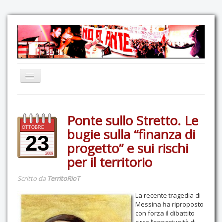
Home
Ponte sullo Stretto. Le
Comunicazione
OTTOBRE
bugie sulla “finanza di
Eventi
23
progetto” e sui rischi
GAS Felce & Mirtillo
2009
per il territorio
No Ponte!
Scritto da
TerritoRioT
Ricostruiamo il Cartella!
La recente tragedia di
Mediateca
Messina ha riproposto
con forza il dibattito
Autoproduzioni