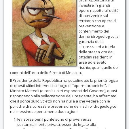
circa l’opportunità di
investire in grandi
Contatti
opere rispetto all’utilità
di intervenire sul
territorio con opere di
prevenzione e
contenimento del
danno idrogeologico, a
garanzia della
sicurezza ed a tutela
della stessa vita dei
cittadini residenti in
aree ad elevato
rischio, quali quelle dei
comuni dell’area dello Stretto di Messina.
Il Presidente della Repubblica ha sottolineato la priorità logica
di questi ultimi interventi in luogo di “opere faraoniche”. Il
Ministro Matteoli (e con lui altri esponenti del Governo), quasi
rispondendo alla sollecitazione del Presidente, ha affermato
che il ponte sullo Stretto non ha nulla a che vedere con le
politiche di sicurezza e prevenzione del rischio idrogeologico
nel messinese per almeno due ragioni:
le risorse per il ponte sono di provenienza
sostanzialmente privata, essendo legate alla