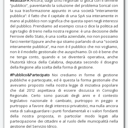
#BastaSPA
Ancora, dagli uffici regionali si gioca con il termine
“pubblico”, paventando la soluzione del problema Sorical con
la sua trasformazione appunto in una società “interamente
pubblica”: il fatto che il capitale di una SpA sia interamente in
mano al pubblico non significa che questa operi negli interessi
del pubblico. Prendiamo ad esempio cosa ci dice la politica ad
ogni taglio di treno nella nostra regione: è una decisione delle
Ferrovie dello Stato, è una scelta aziendale, noi non possiamo
farci niente! Eppure anche qui stiamo parlando di una “società
interamente pubblica”, ma non è il pubblico che noi vogliamo,
non è il modello gestionale che auspichiamo. Di ciò è bene che
ne tenga conto, quando e se diventerà operativa, anche
l’Autorità Idrica della Calabria, deputata secondo il disegno
della Regione alla scelta della forma di gestione.
#Pubblico&Partecipato
Noi crediamo in forme di gestione
pubbliche e partecipate, ed è questa la forma gestionale che
avevamo proposto nella nostra legge di iniziativa popolare
che dal 2012 aspettava di essere discussa in Consiglio
Regionale. Certo sono passati degli anni e il contesto
legislativo nazionale è cambiato, purtroppo in peggio e
purtroppo a favore degli interessi privatistici, ma nulla ancora
vieta di salvaguardare i punti fondamentali e i valori fondanti
della nostra proposta, in particolar modo legati alla
partecipazione dei cittadini e al ruolo delle municipalità nella
gestione del Servizio Idrico.