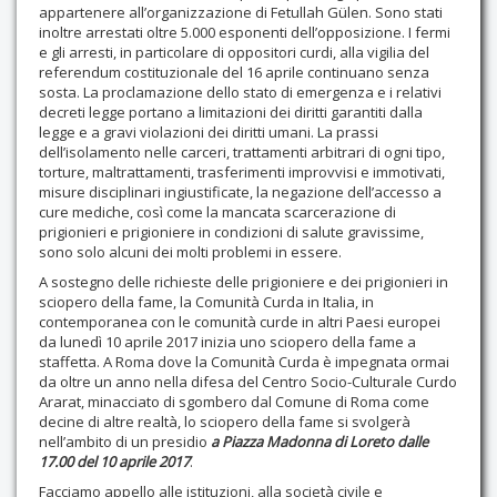
appartenere all’organizzazione di Fetullah Gülen. Sono stati
inoltre arrestati oltre 5.000 esponenti dell’opposizione. I fermi
e gli arresti, in particolare di oppositori curdi, alla vigilia del
referendum costituzionale del 16 aprile continuano senza
sosta. La proclamazione dello stato di emergenza e i relativi
decreti legge portano a limitazioni dei diritti garantiti dalla
legge e a gravi violazioni dei diritti umani. La prassi
dell’isolamento nelle carceri, trattamenti arbitrari di ogni tipo,
torture, maltrattamenti, trasferimenti improvvisi e immotivati,
misure disciplinari ingiustificate, la negazione dell’accesso a
cure mediche, così come la mancata scarcerazione di
prigionieri e prigioniere in condizioni di salute gravissime,
sono solo alcuni dei molti problemi in essere.
A sostegno delle richieste delle prigioniere e dei prigionieri in
sciopero della fame, la Comunità Curda in Italia, in
contemporanea con le comunità curde in altri Paesi europei
da lunedì 10 aprile 2017 inizia uno sciopero della fame a
staffetta. A Roma dove la Comunità Curda è impegnata ormai
da oltre un anno nella difesa del Centro Socio-Culturale Curdo
Ararat, minacciato di sgombero dal Comune di Roma come
decine di altre realtà, lo sciopero della fame si svolgerà
nell’ambito di un presidio
a Piazza Madonna di Loreto dalle
17.00 del 10 aprile 2017
.
Facciamo appello alle istituzioni, alla società civile e