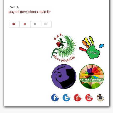
PAYPAL
paypal.me/ColoniaLeMicille