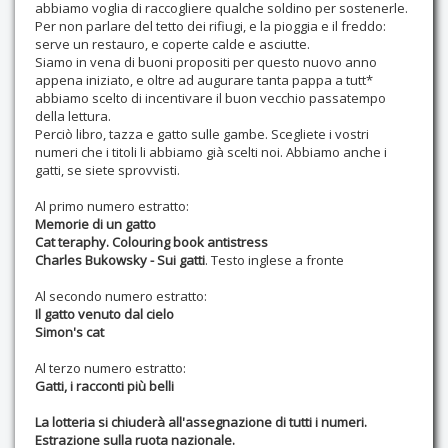
abbiamo voglia di raccogliere qualche soldino per sostenerle.
Per non parlare del tetto dei rifiugi, e la pioggia e il freddo:
serve un restauro, e coperte calde e asciutte.
Siamo in vena di buoni propositi per questo nuovo anno
appena iniziato, e oltre ad augurare tanta pappa a tutt*
abbiamo scelto di incentivare il buon vecchio passatempo
della lettura.
Perciò libro, tazza e gatto sulle gambe. Scegliete i vostri
numeri che i titoli li abbiamo già scelti noi. Abbiamo anche i
gatti, se siete sprovvisti.
Al primo numero estratto:
Memorie di un gatto
Cat teraphy. Colouring book antistress
Charles Bukowsky - Sui gatti
. Testo inglese a fronte
Al secondo numero estratto:
Il gatto venuto dal cielo
Simon's cat
Al terzo numero estratto:
Gatti, i racconti più belli
La lotteria si chiuderà all'assegnazione di tutti i numeri.
Estrazione sulla ruota nazionale.