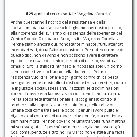
Il 25 aprile al centro sociale “Angelina Cartella”
Anche quest’anno il ricordo della resistenza e della
liberazione dal nazifascismo lo leghiamo, nel nostro piccolo,
alla ricorrenza del 15° anno di esistenza dell’esperienza del
Centro Sociale Occupato e Autogestito “Angelina Cartella”.
Perché siamo ancora qui, nonostante minacce, furti, attentati
incendiari vari, di cui l’ultimo disastroso. Per noi, ricorrenze di
questo tipo, non devono e non possono avere il carattere
episodico e rituale dell’unica giornata di ricordo, svuotata
ormai di tutti i significati intrinseci e indossata solo un giorno
l’anno come il vestito buono della domenica. Per noi
resistenza vuol dire lottare ogni giorno contro chi calpesta
arrogantemente i nostri diritti così come i nostri territori, contro
le ingiustizie sociali, i sessismi, i razzismi, le discriminazioni,
contro chi avvelena la nostra vita così come la nostra terra.
Per la solidarietà internazionale e l’accoglienza; contro la
tendenza alla sopraffazione del più forte, nelle relazioni
umane così come tra Paesi e popoli; per un lavoro pulito e
dignitoso, al contrario di un lavoro che non c’è, ma continua a
seminare morti. Per non dover dire un’altra volta “una mattina
mi son svegliato….” perché nel mentre vogliamo essere già lì.
Così come, per tutte e tutti noi, l’8 Marzo non è stata una festa