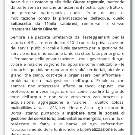
base
di discussione quello della
Giunta regionale
, mettendo
da parte senza neanche un accenno il nostro, quello frutto di
un percorso partecipativo, quello frutto di anni di
mobilitazione contro la privatizzazione dell’acqua, quello
sottoscritto da 11mila calabresi
, compreso lo stesso
Presidente
Mario Oliverio
.
Sembra sia passata un’eternità dai festeggiamenti per la
vittoria del Sì ai referendum del 2011 contro la privatizzazione
dei servizi pubblici locali e l’utile garantito per la gestione del
servizio idrico, e nonostante tanto sia stato fatto per arginare
il fenomeno della privatizzazione - che i governanti di ogni
colore e nazione vogliono far apparire come ineluttabile - le
cronache quotidiane riportano di realtà territoriali, piccole e
grandi che siano, costrette a organizzarsi per affrontare il
problema della malagestione dell’acqua. Problema che
sembra non interessare affatto ai tavoli deputati, che
preferiscono invece ragionare sul come spartire la grande
torta dell’acqua e non solo: attraverso vari processi di
acquisizione, aggregazione e fusione, i quattro colossi
multiutilities
attuali - A2A, Iren, Hera e Acea - già collocati in
Borsa, stanno puntando a
inglobare tutte le società di
gestione dei servizi idrici, ambientali ed energetici
, cercando di
realizzare di fatto, e in barba ad ogni referendum,
l’accaparramento delle fonti idriche e la
privatizzazione
totale
del settore.