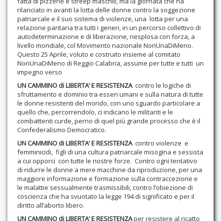
fatta di pizzerie e streep maschili, ma la giornata che ha
rilanciato in avanti la lotta delle donne contro la soggezione
patriarcale e il suo sistema di violenze, una lotta per una
relazione paritaria tra tutti i generi, in un percorso collettivo di
autodeterminazione e di liberazione, riesplosa con forza, a
livello mondiale, col Movimento nazionale NonUnaDiMeno.
Questo 25 Aprile, voluto e costruito insieme al comitato
NonUnaDiMeno di Reggio Calabria, assume per tutte e tutti un
impegno verso
UN CAMMINO di LIBERTA’ E RESISTENZA
contro le logiche di
sfruttamento e dominio tra esseri umani e sulla natura di tutte
le donne resistenti del mondo, con uno sguardo particolare a
quello che, percorrendolo, ci indicano le militanti e le
combattenti curde, perno di quel più grande processo che è il
Confederalismo Democratico.
UN CAMMINO di LIBERTA’ E RESISTENZA
contro violenze e
femminicidi, figli di una cultura patriarcale misogina e sessista
a cui opporci con tutte le nostre forze. Contro ogni tentativo
di ridurre le donne a mere macchine da riproduzione, per una
maggiore informazione e formazione sulla contraccezione e
le malattie sessualmente trasmissibili, contro l’obiezione di
coscienza che ha svuotato la legge 194 di significato e per il
diritto all’aborto libero.
UN CAMMINO di LIBERTA’ E RESISTENZA
per resistere al ricatto