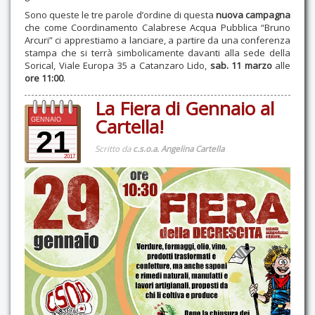
Sono queste le tre parole d’ordine di questa
nuova campagna
che come Coordinamento Calabrese Acqua Pubblica “Bruno
Arcuri” ci apprestiamo a lanciare, a partire da una conferenza
stampa che si terrà simbolicamente davanti alla sede della
Sorical, Viale Europa 35 a Catanzaro Lido,
sab. 11 marzo
alle
ore 11:00
.
La Fiera di Gennaio al
Cartella!
GENNAIO
21
Scritto da
c.s.o.a. Angelina Cartella
2017