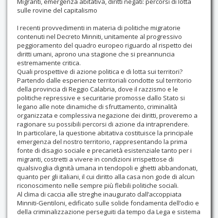
Migranti, emergenza abitativa, diritti negati: percorsi di lotta
sulle rovine del capitalismo
I recenti provvedimenti in materia di politiche migratorie
contenuti nel Decreto Minniti, unitamente al progressivo
peggioramento del quadro europeo riguardo al rispetto dei
diritti umani, aprono una stagione che si preannuncia
estremamente critica.
Quali prospettive di azione politica e di lotta sui territori?
Partendo dalle esperienze territoriali condotte sul territorio
della provincia di Reggio Calabria, dove il razzismo e le
politiche repressive e securitarie promosse dallo Stato si
legano alle note dinamiche di sfruttamento, criminalità
organizzata e complessiva negazione dei diritti, proveremo a
ragionare su possibili percorsi di azione da intraprendere.
In particolare, la questione abitativa costituisce la principale
emergenza del nostro territorio, rappresentando la prima
fonte di disagio sociale e precarietà esistenziale tanto per i
migranti, costretti a vivere in condizioni irrispettose di
qualsivoglia dignità umana in tendopoli e ghetti abbandonati,
quanto per gli italiani, il cui diritto alla casa non gode di alcun
riconoscimento nelle sempre più flebili politiche sociali.
Al clima di caccia alle streghe inaugurato dall’accoppiata
Minniti-Gentiloni, edificato sulle solide fondamenta dell’odio e
della criminalizzazione perseguiti da tempo da Lega e sistema