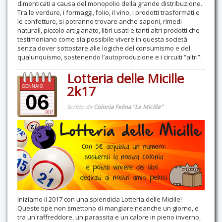
dimenticati a causa del monopolio della grande distribuzione.
Tra le verdure, i formaggi, l’olio, il vino, i prodotti trasformati e
le confetture, si potranno trovare anche saponi, rimedi
naturali, piccolo artigianato, libri usati e tanti altri prodotti che
testimoniano come sia possibile vivere in questa società
senza dover sottostare alle logiche del consumismo e del
qualunquismo, sostenendo l’autoproduzione e i circuiti “altri”.
Lotteria delle Micille
2k17
GENNAIO
06
Scritto da
Colonia Felina "Le Micille"
2017
Iniziamo il 2017 con una splendida Lotteria delle Micille!
Queste tipe non smettono di mangiare neanche un giorno, e
tra un raffreddore, un parassita e un calore in pieno inverno,