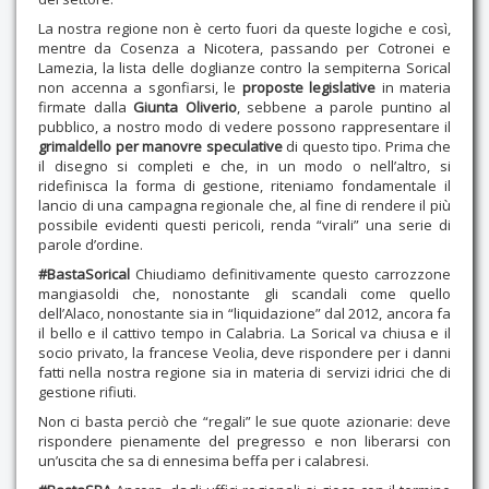
La nostra regione non è certo fuori da queste logiche e così,
mentre da Cosenza a Nicotera, passando per Cotronei e
Lamezia, la lista delle doglianze contro la sempiterna Sorical
non accenna a sgonfiarsi, le
proposte legislative
in materia
firmate dalla
Giunta Oliverio
, sebbene a parole puntino al
pubblico, a nostro modo di vedere possono rappresentare il
grimaldello per manovre speculative
di questo tipo. Prima che
il disegno si completi e che, in un modo o nell’altro, si
ridefinisca la forma di gestione, riteniamo fondamentale il
lancio di una campagna regionale che, al fine di rendere il più
possibile evidenti questi pericoli, renda “virali” una serie di
parole d’ordine.
#BastaSorical
Chiudiamo definitivamente questo carrozzone
mangiasoldi che, nonostante gli scandali come quello
dell’Alaco, nonostante sia in “liquidazione” dal 2012, ancora fa
il bello e il cattivo tempo in Calabria. La Sorical va chiusa e il
socio privato, la francese Veolia, deve rispondere per i danni
fatti nella nostra regione sia in materia di servizi idrici che di
gestione rifiuti.
Non ci basta perciò che “regali” le sue quote azionarie: deve
rispondere pienamente del pregresso e non liberarsi con
un’uscita che sa di ennesima beffa per i calabresi.