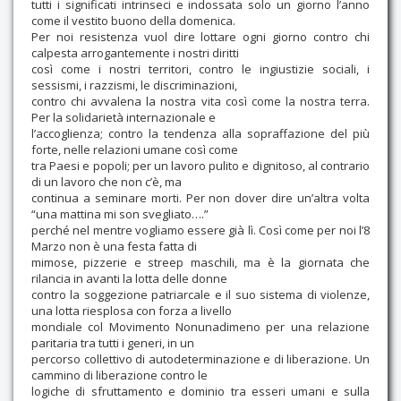
tutti i significati intrinseci e indossata solo un giorno l’anno
come il vestito buono della domenica.
Per noi resistenza vuol dire lottare ogni giorno contro chi
calpesta arrogantemente i nostri diritti
così come i nostri territori, contro le ingiustizie sociali, i
sessismi, i razzismi, le discriminazioni,
contro chi avvalena la nostra vita così come la nostra terra.
Per la solidarietà internazionale e
l’accoglienza; contro la tendenza alla sopraffazione del più
forte, nelle relazioni umane così come
tra Paesi e popoli; per un lavoro pulito e dignitoso, al contrario
di un lavoro che non c’è, ma
continua a seminare morti. Per non dover dire un’altra volta
“una mattina mi son svegliato….”
perché nel mentre vogliamo essere già lì. Così come per noi l’8
Marzo non è una festa fatta di
mimose, pizzerie e streep maschili, ma è la giornata che
rilancia in avanti la lotta delle donne
contro la soggezione patriarcale e il suo sistema di violenze,
una lotta riesplosa con forza a livello
mondiale col Movimento Nonunadimeno per una relazione
paritaria tra tutti i generi, in un
percorso collettivo di autodeterminazione e di liberazione. Un
cammino di liberazione contro le
logiche di sfruttamento e dominio tra esseri umani e sulla