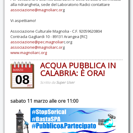
alla ndrangheta, sede del Laboratorio Radici contattare
associazione@magnoliarc.or
g
Vi aspettiamo!
Associazione Culturale Magnolia - C.F. 92059620804
Contrada Gagliardi 10 - 89131 Arangea [RC]
associazione@pec.magnoliar
c.org
associazione@magnoliarc.or
g
www.magnoliarc.org
ACQUA PUBBLICA IN
CALABRIA: È ORA!
MARZO
08
Scritto da
Super User
2017
sabato 11 marzo alle ore 11:00