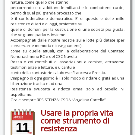
natura, come quello che stanno
percorrendo e ci additano le militanti e le combattenti curde,
perno di quel più grande processo che
è il confederalismo democratico. E’ di questo e delle mille
resistenze di ieri e di oggi, proiettate su
quelle di domani per la costruzione di una società più giusta,
che vogliamo parlare. Insieme.
Accompagnati dalle nostre mostre sulle lotte più datate (per
conservarne memoria e insegnamenti)
come su quelle attuali, con la collaborazione del Comitato
Nonunadimeno RC e del CSC Nuvola
Rossa e coi contributi di associazioni e comitati, attraverso
testimonianze e letture, e u cantu e
cuntu della cantastorie calabrese Francesca Prestia.
L’impegno di ogni giorno è il solo modo di ridare dignità ad una
Liberazione tradita e ad una
Resistenza svuotata e ridotta ormai solo ad orpello. Vi
aspettiamo.
Ora e sempre RESISTENZA! CSOA “Angelina Cartella”
Usare la propria vita
come strumento di
APRILE
11
resistenza
2017