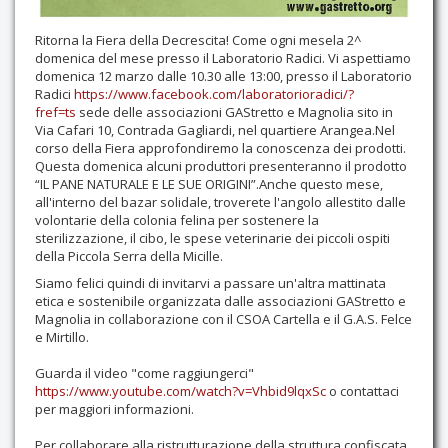
Ritorna la Fiera della Decrescita! Come ogni mesela 2^
domenica del mese presso il Laboratorio Radici. Vi aspettiamo
domenica 12 marzo dalle 10.30 alle 13:00, presso il Laboratorio
Radici
https://www.facebook.com/
laboratorioradici/?
fref=ts
sede delle associazioni GAStretto e Magnolia sito in
Via Cafari 10, Contrada Gagliardi, nel quartiere Arangea.Nel
corso della Fiera approfondiremo la conoscenza dei prodotti.
Questa domenica alcuni produttori presenteranno il prodotto
“IL PANE NATURALE E LE SUE ORIGINI”.Anche questo mese,
all'interno del bazar solidale, troverete l'angolo allestito dalle
volontarie della colonia felina per sostenere la
sterilizzazione, il cibo, le spese veterinarie dei piccoli ospiti
della Piccola Serra della Micille.
Siamo felici quindi di invitarvi a passare un'altra mattinata
etica e sostenibile organizzata dalle associazioni GAStretto e
Magnolia in collaborazione con il CSOA Cartella e il G.A.S. Felce
e Mirtillo.
Guarda il video "come raggiungerci"
https://www.youtube.com/
watch?v=Vhbid9lqxSc
o contattaci
per maggiori informazioni.
Per collaborare alla ristrutturazione della struttura confiscata