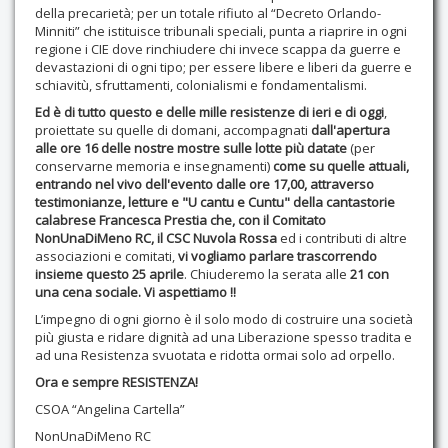
della precarietà; per un totale rifiuto al “Decreto Orlando-
Minniti” che istituisce tribunali speciali, punta a riaprire in ogni
regione i CIE dove rinchiudere chi invece scappa da guerre e
devastazioni di ogni tipo; per essere libere e liberi da guerre e
schiavitù, sfruttamenti, colonialismi e fondamentalismi.
Ed è di tutto questo e delle mille resistenze di ieri e di oggi
,
proiettate su quelle di domani, accompagnati
dall'apertura
alle ore 16 delle nostre mostre sulle lotte più datate
(per
conservarne memoria e insegnamenti)
come su quelle attuali,
entrando nel vivo dell'evento dalle ore 17,00, attraverso
testimonianze, letture e "U cantu e Cuntu" della cantastorie
calabrese Francesca Prestia che, con il Comitato
NonUnaDiMeno RC, il CSC Nuvola Rossa
ed i contributi di altre
associazioni e comitati,
vi vogliamo parlare trascorrendo
insieme questo 25 aprile
. Chiuderemo la serata alle
21 con
una cena sociale. Vi aspettiamo !!
L’impegno di ogni giorno è il solo modo di costruire una società
più giusta e ridare dignità ad una Liberazione spesso tradita e
ad una Resistenza svuotata e ridotta ormai solo ad orpello.
Ora e sempre RESISTENZA!
CSOA “Angelina Cartella”
NonUnaDiMeno RC