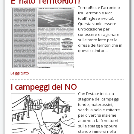
E' nato TerritoRioT!
TerritoRiot è l'acronimo
tra Territorio e Riot
(dall'inglese rivolta).
Questa vuole essere
un'occasione per
conoscere e ragionare
sulle tante lotte per la
difesa dei territori che in
questi ultimi an...
Leggi tutto
I campeggi dei NO
Con l’estate inizia la
stagione dei campeggi:
tende, materassini,
sacchi a pelo e chitarre
per divertirsi insieme
attorno a falò notturni
sulla spiaggia oppure
stando immersi nella