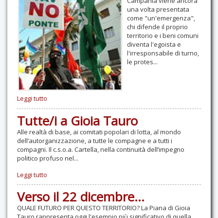
Campania viene ancora
una volta presentata
come "un'emergenza",
chi difende il proprio
territorio e i beni comuni
diventa l'egoista e
l'irresponsabile di turno,
le protes...
Leggi tutto
Tutte/i a Gioia Tauro
Alle realtà di base, ai comitati popolari di lotta, al mondo
dell’autorganizzazione, a tutte le compagne e a tutti i
compagni. Il c.s.o.a. Cartella, nella continuità dell’impegno
politico profuso nel...
Leggi tutto
Verso il 22 dicembre...
QUALE FUTURO PER QUESTO TERRITORIO? La Piana di Gioia
Tauro rappresenta oggi l'esempio più significativo di quella