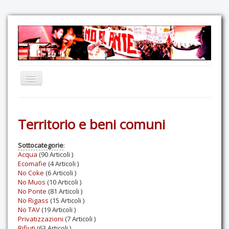
Home
Territorio e beni comuni
Comunicazione
Eventi
Sottocategorie
:
Acqua
(90 Articoli )
GAS Felce & Mirtillo
Ecomafie
(4 Articoli )
No Coke
(6 Articoli )
No Ponte!
No Muos
(10 Articoli )
Ricostruiamo il Cartella!
No Ponte
(81 Articoli )
No Rigass
(15 Articoli )
Mediateca
No TAV
(19 Articoli )
Privatizzazioni
(7 Articoli )
Autoproduzioni
Rifiuti
(63 Articoli )