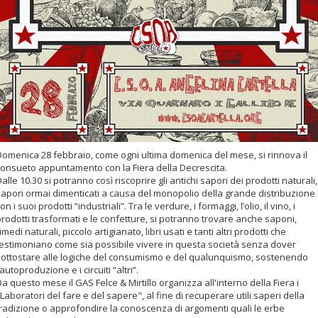
Domenica 28 febbraio, come ogni ultima domenica del mese, si rinnova il
consueto appuntamento con la Fiera della Decrescita.
alle 10.30 si potranno così riscoprire gli antichi sapori dei prodotti naturali,
sapori ormai dimenticati a causa del monopolio della grande distribuzione
on i suoi prodotti “industriali”. Tra le verdure, i formaggi, l’olio, il vino, i
rodotti trasformati e le confetture, si potranno trovare anche saponi,
imedi naturali, piccolo artigianato, libri usati e tanti altri prodotti che
testimoniano come sia possibile vivere in questa società senza dover
sottostare alle logiche del consumismo e del qualunquismo, sostenendo
’autoproduzione e i circuiti “altri”.
a questo mese il GAS Felce & Mirtillo organizza all'interno della Fiera i
Laboratori del fare e del sapere", al fine di recuperare utili saperi della
tradizione o approfondire la conoscenza di argomenti quali le erbe