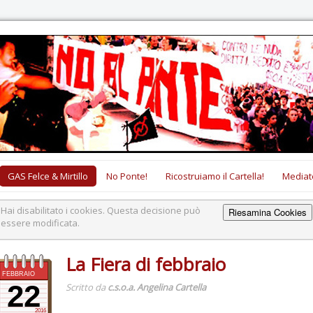
GAS Felce & Mirtillo
No Ponte!
Ricostruiamo il Cartella!
Mediat
Hai disabilitato i cookies. Questa decisione può
Riesamina Cookies
essere modificata.
La Fiera di febbraio
FEBBRAIO
22
Scritto da
c.s.o.a. Angelina Cartella
2016