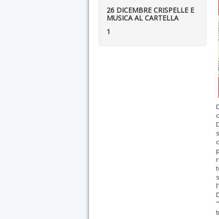
26 DICEMBRE CRISPELLE E
MUSICA AL CARTELLA
1
D
c
p
r
l
D
"