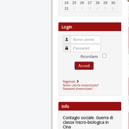
24
25
26
27
28
29
30
31
1
2
3
4
5
6
Login
Nome utente
Password
Ricordami
Accedi
Registrati
Nome utente dimenticato?
Password dimenticata?
Info
Contagio sociale. Guerra di
classe micro-biologica in
Cina