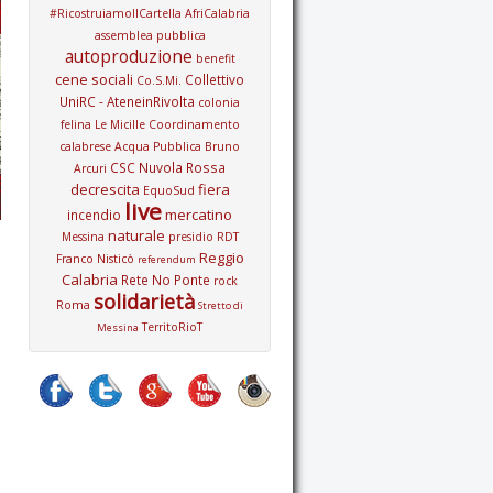
#RicostruiamoIlCartella
AfriCalabria
assemblea pubblica
autoproduzione
benefit
cene sociali
Collettivo
Co.S.Mi.
UniRC - AteneinRivolta
colonia
felina Le Micille
Coordinamento
calabrese Acqua Pubblica Bruno
CSC Nuvola Rossa
Arcuri
decrescita
fiera
EquoSud
live
mercatino
incendio
naturale
Messina
presidio
RDT
Reggio
Franco Nisticò
referendum
Calabria
Rete No Ponte
rock
solidarietà
Roma
Stretto di
TerritoRioT
Messina