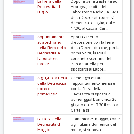
La Fiera della
Dopo la bella trasferta ad
Decrescita di
Arangea, ospite del
Luglio
Laboratorio Radici, la Fiera
della Decrescita tornerà
domenica 31 luglio, dalle
17.30, al c.s.o.a. Car...
Appuntamento
Appuntamento
straordinario
d'eccezione con la Fiera
della Fiera della
della Decrescita che, per la
Decrescita al
prima volta, lascia il
Laboratorio
consueto scenario del
Radici!
Parco Cartella per
spostarsi al Labor...
A giugno la Fiera
Come ogni estate
della Decrescita
l'appuntamento mensile
torna di
con la Fiera della
pomeriggio!
Decrescita si sposta di
pomeriggio! Domenica 26
giugno dalle 17.30 il c.s.o.a.
Cartella si...
La Fiera della
Domenica 29 maggio, come
Decrescita di
ogni ultima domenica del
Maggio
mese, si rinnova il