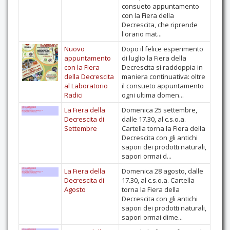
consueto appuntamento
con la Fiera della
Decrescita, che riprende
l'orario mat...
Nuovo
Dopo il felice esperimento
appuntamento
di luglio la Fiera della
con la Fiera
Decrescita si raddoppia in
della Decrescita
maniera continuativa: oltre
al Laboratorio
il consueto appuntamento
Radici
ogni ultima domen...
La Fiera della
Domenica 25 settembre,
Decrescita di
dalle 17.30, al c.s.o.a.
Settembre
Cartella torna la Fiera della
Decrescita con gli antichi
sapori dei prodotti naturali,
sapori ormai d...
La Fiera della
Domenica 28 agosto, dalle
Decrescita di
17.30, al c.s.o.a. Cartella
Agosto
torna la Fiera della
Decrescita con gli antichi
sapori dei prodotti naturali,
sapori ormai dime...