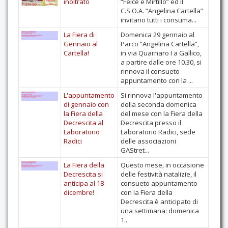
inoltrato
“Felce e Mirtillo” ed il
C.S.O.A. “Angelina Cartella”
Contatti
invitano tutti i consuma...
La Fiera di
Domenica 29 gennaio al
Gennaio al
Parco “Angelina Cartella”,
Cartella!
in via Quarnaro I a Gallico,
a partire dalle ore 10.30, si
rinnova il consueto
appuntamento con la ...
L'appuntamento
Si rinnova l'appuntamento
di gennaio con
della seconda domenica
la Fiera della
del mese con la Fiera della
Decrescita al
Decrescita presso il
Laboratorio
Laboratorio Radici, sede
Radici
delle associazioni
GAStret...
La Fiera della
Questo mese, in occasione
Decrescita si
delle festività natalizie, il
anticipa al 18
consueto appuntamento
dicembre!
con la Fiera della
Decrescita è anticipato di
una settimana: domenica
1...