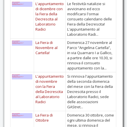
L'appuntamento
Le festività natalizie si
di dicembre con
avvicinano ed ecco
la Fiera della
modificarsi l'ormai
Decrescita al
consueto calendario delle
Laboratorio
Fiera della Decrescita!
Radici
L'appuntamento al
Laboratorio Radi...
La Fiera di
Domenica 27 novembre al
Novembre al
Parco “Angelina Cartella”,
Cartella!
in via Quarnaro I a Gallico,
a partire dalle ore 10.30, si
rinnova il consueto
appuntamento con la...
L'appuntamento
Si rinnova l'appuntamento
di novembre
della seconda domenica
con la Fiera
del mese con la Fiera della
della Decrescita
Decrescita presso il
al Laboratorio
Laboratorio Radici, sede
Radici
delle associazioni
GAStret...
La Fiera di
Domenica 30 ottobre, come
Ottobre
ogni ultima domenica del
mese, si rinnova il