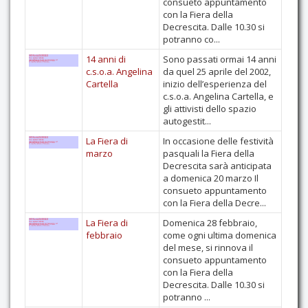
consueto appuntamento
con la Fiera della
Decrescita. Dalle 10.30 si
potranno co...
14 anni di
Sono passati ormai 14 anni
c.s.o.a. Angelina
da quel 25 aprile del 2002,
Cartella
inizio dell’esperienza del
c.s.o.a. Angelina Cartella, e
gli attivisti dello spazio
autogestit...
La Fiera di
In occasione delle festività
marzo
pasquali la Fiera della
Decrescita sarà anticipata
a domenica 20 marzo Il
consueto appuntamento
con la Fiera della Decre...
La Fiera di
Domenica 28 febbraio,
febbraio
come ogni ultima domenica
del mese, si rinnova il
consueto appuntamento
con la Fiera della
Decrescita. Dalle 10.30 si
potranno ...