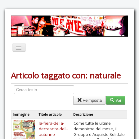
Home
Articolo taggato con: naturale
Comunicazione
Eventi
GAS Felce & Mirtillo
Reimposta
Vai
No Ponte!
Immagine
Titolo articolo
Descrizione
Ricostruiamo il Cartella!
la-fiera-della-
Come tutte le ultime
Mediateca
decrescita-dell-
domeniche del mese, il
autunno-
Gruppo d'Acquisto Solidale
Autoproduzioni