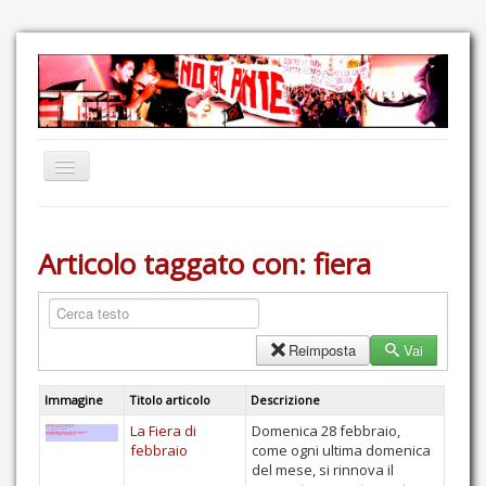
Home
Articolo taggato con: fiera
Comunicazione
Eventi
GAS Felce & Mirtillo
Reimposta
Vai
No Ponte!
Immagine
Titolo articolo
Descrizione
Ricostruiamo il Cartella!
La Fiera di
Domenica 28 febbraio,
Mediateca
febbraio
come ogni ultima domenica
del mese, si rinnova il
Autoproduzioni