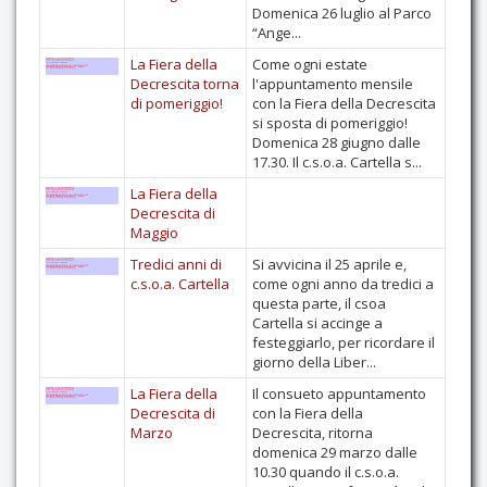
Domenica 26 luglio al Parco
“Ange...
La Fiera della
Come ogni estate
Decrescita torna
l'appuntamento mensile
di pomeriggio!
con la Fiera della Decrescita
si sposta di pomeriggio!
Domenica 28 giugno dalle
17.30. Il c.s.o.a. Cartella s...
La Fiera della
Decrescita di
Maggio
Tredici anni di
Si avvicina il 25 aprile e,
c.s.o.a. Cartella
come ogni anno da tredici a
questa parte, il csoa
Cartella si accinge a
festeggiarlo, per ricordare il
giorno della Liber...
La Fiera della
Il consueto appuntamento
Decrescita di
con la Fiera della
Marzo
Decrescita, ritorna
domenica 29 marzo dalle
10.30 quando il c.s.o.a.