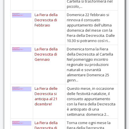
Cartella si trasformerà nel
piccolo,...
La Fiera della
Domenica 22 febbraio si
Decrescita di
rinnova il consueto
Febbraio
appuntamento dell'ultima
domenica del mese con la
Fiera della Decrescita. Dalle
10.30 si potranno così ri...
La Fiera della
Domenica torna la Fiera
Decrescita di
della Decrescita al Cartella
Gennaio
Nel pomeriggio incontro
regionale su produzioni
naturali e sovranità
alimentare Domenica 25
genn...
La Fiera delle
Questo mese, in occasione
Decrescita si
delle festività natalizie, il
anticipa al 21
consueto appuntamento
dicembre!
con la Fiera della Decrescita
è anticipato di una
settimana: domenica 2...
La Fiera della
Torna come ogni mese la
Decrescita di
Fiera della Decrescita